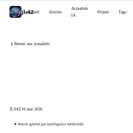
Actualités
jls42
Accueil
Articles
Projets
Tags
IA
Retour aux actualités
Crédit programmatique
Anthropic dès le 15 juin,
Codex UI optimisé, GitHub
App tokens stateless
JLS42
/
16 mai 2026
Article généré par intelligence artificielle