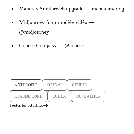
Manus × Similarweb upgrade — manus.im/blog
Midjourney futur modèle vidéo —
@midjourney
Cohere Compass — @cohere
ANTHROPIC
OPENAI
GITHUB
CLAUDE-CODE
CODEX
ACTUALITES
Toutes les actualités