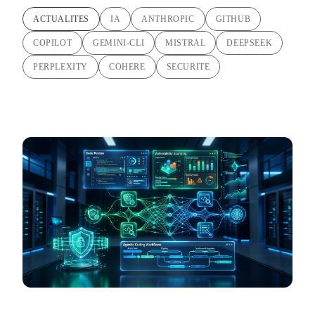
ACTUALITES
IA
ANTHROPIC
GITHUB
COPILOT
GEMINI-CLI
MISTRAL
DEEPSEEK
PERPLEXITY
COHERE
SECURITE