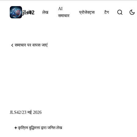
AI
jls42
होम
लेख
प्रोजेक्ट्स
टैग
समाचार
समाचार पर वापस जाएं
Project Glasswing : 10 000
कमजोरियाँ, GitHub Gartner
Leader, Mistral ने Emmi AI का
अधिग्रहण किया
JLS42
/
23 मई 2026
कृत्रिम बुद्धिमत्ता द्वारा जनित लेख