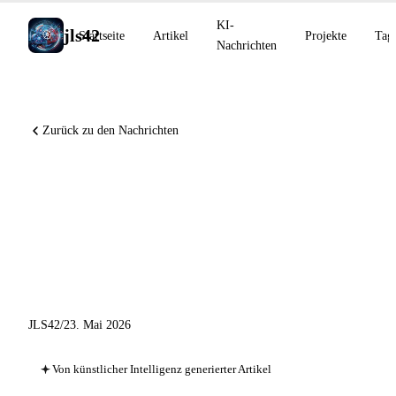
KI-
jls42
Startseite
Artikel
Projekte
Tag
Nachrichten
Zurück zu den Nachrichten
Project Glasswing : 10 000
Schwachstellen, GitHub
Gartner Leader, Mistral
übernimmt Emmi AI
JLS42
/
23. Mai 2026
Von künstlicher Intelligenz generierter Artikel