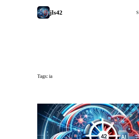
jls42
S
#ia
Tags: ia