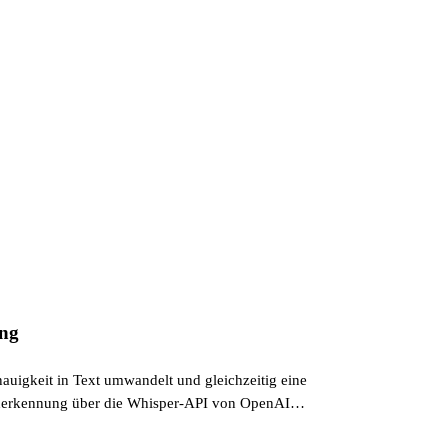
ung
auigkeit in Text umwandelt und gleichzeitig eine
racherkennung über die Whisper-API von OpenAI.
mit KI zu vereinfachen, indem ich meine