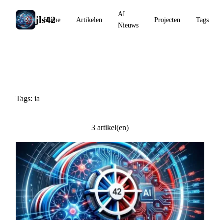
AI
jls42
Home
Artikelen
Projecten
Tags
Nieuws
#ia
Tags: ia
3 artikel(en)