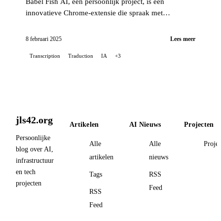
Babel Fish AI, een persoonlijk project, is een
innovatieve Chrome-extensie die spraak met
uitzonderlijke nauwkeurigheid omzet naar tekst en
tegelijkertijd een automatische vertaaloptie biedt...
8 februari 2025
Lees meer
Transcription
Traduction
IA
+3
jls42.org
Artikelen
AI Nieuws
Projecten
Persoonlijke
Alle
Alle
Proje
blog over AI,
artikelen
nieuws
infrastructuur
en tech
Tags
RSS
projecten
Feed
RSS
Feed