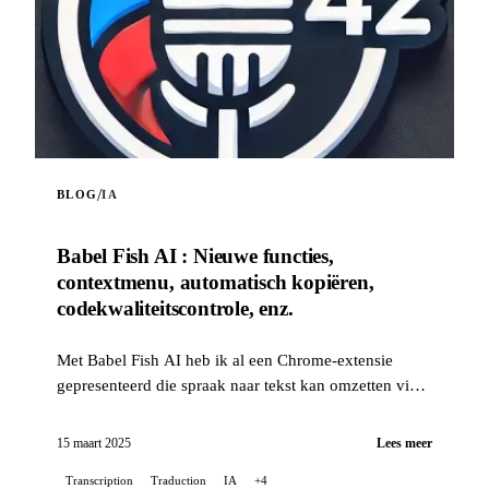
/
BLOG
IA
Babel Fish AI : Nieuwe functies,
contextmenu, automatisch kopiëren,
codekwaliteitscontrole, enz.
Met Babel Fish AI heb ik al een Chrome-extensie
gepresenteerd die spraak naar tekst kan omzetten via
de Whisper-API van OpenAI, en die ook realtime
vertaling aanbiedt...
15 maart 2025
Lees meer
Transcription
Traduction
IA
+4