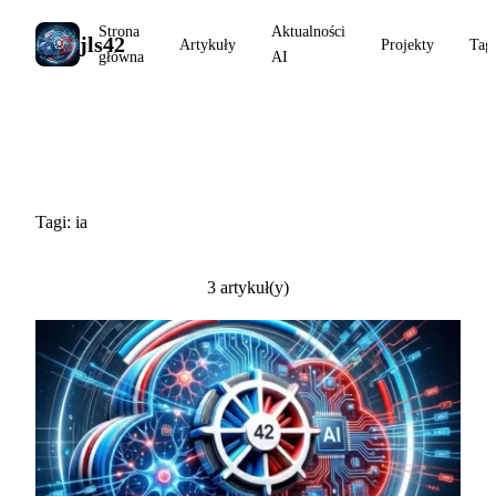
Strona
Aktualności
jls42
Artykuły
Projekty
Tag
główna
AI
#ia
Tagi: ia
3 artykuł(y)