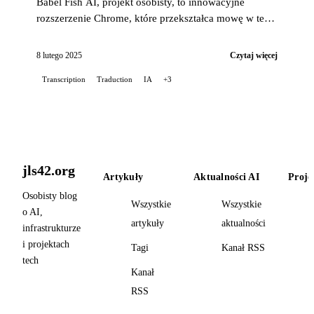
Babel Fish AI, projekt osobisty, to innowacyjne
rozszerzenie Chrome, które przekształca mowę w tekst
z wyjątkową precyzją, oferując jednocześnie opcję
automatycznego tłumaczenia...
8 lutego 2025
Czytaj więcej
Transcription
Traduction
IA
+3
jls42.org
Artykuły
Aktualności AI
Proje
Osobisty blog
Wszystkie
Wszystkie
o AI,
artykuły
aktualności
infrastrukturze
i projektach
Tagi
Kanał RSS
tech
Kanał
RSS