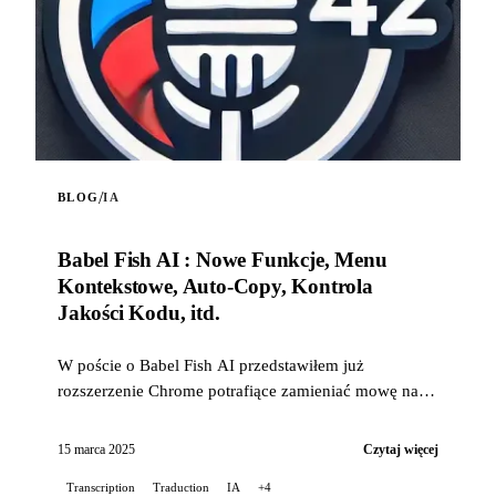
/
BLOG
IA
Babel Fish AI : Nowe Funkcje, Menu
Kontekstowe, Auto-Copy, Kontrola
Jakości Kodu, itd.
W poście o Babel Fish AI przedstawiłem już
rozszerzenie Chrome potrafiące zamieniać mowę na
tekst za pomocą API Whisper od OpenAI, oferujące
również tłumaczenie w czasie rzeczywistym...
15 marca 2025
Czytaj więcej
Transcription
Traduction
IA
+4