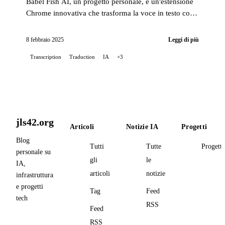
Babel Fish AI, un progetto personale, è un'estensione
Chrome innovativa che trasforma la voce in testo con
una precisione eccezionale, offrendo anche un'opzione
di traduzione automatica...
8 febbraio 2025
Leggi di più
Transcription
Traduction
IA
+3
jls42.org
Articoli
Notizie IA
Progetti
Blog
Tutti
Tutte
Progetti
personale su
gli
le
IA,
articoli
notizie
infrastruttura
e progetti
Tag
Feed
tech
RSS
Feed
RSS