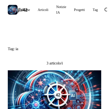
Notizie
jls42
Home
Articoli
Progetti
Tag
IA
#ia
Tag: ia
3 articolo/i