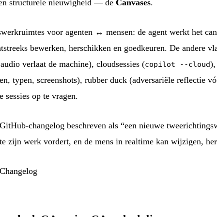
een structurele nieuwigheid — de
Canvases
.
swerkruimtes voor agenten ↔ mensen: de agent werkt het canva
htstreeks bewerken, herschikken en goedkeuren. De andere vl
audio verlaat de machine), cloudsessies (
)
copilot --cloud
, typen, screenshots), rubber duck (adversariële reflectie v
 sessies op te vragen.
GitHub-changelog beschreven als “een nieuwe tweerichtings
te zijn werk vordert, en de mens in realtime kan wijzigen, h
 Changelog