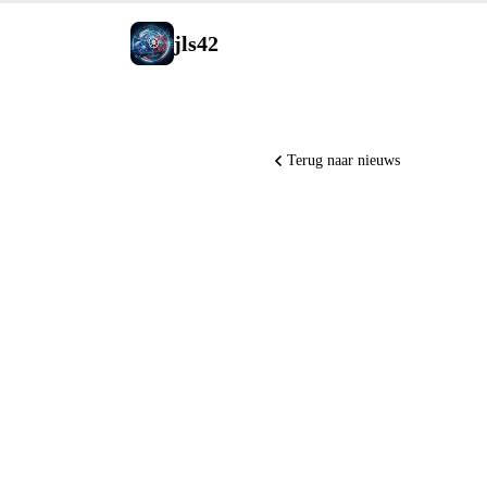
jls42
Terug naar nieuws
Microsoft
Copilot 
voor alle
Claude S