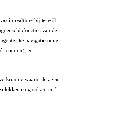
s in realtime bij terwijl
aggenschipfuncties van de
, agentische navigatie in de
óór commit), en
werkruimte waarin de agent
erschikken en goedkeuren.”