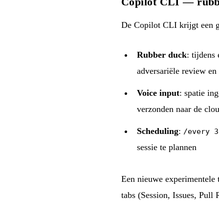
Copilot CLI — rubb
De Copilot CLI krijgt een 
Rubber duck
: tijdens
adversariële review e
Voice input
: spatie i
verzonden naar de clo
Scheduling
:
/every 3
sessie te plannen
Een nieuwe experimentele t
tabs (Session, Issues, Pull