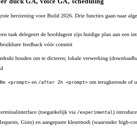
er duck GA, voice GA, scheduling
grote herziening voor Build 2026. Drie functies gaan naar al
 een taak delegeert de hoofdagent zijn huidige plan aan een in
n bruikbare feedback vóór commit
ngedrukt houden om te dicteren; lokale verwerking (download
ud
en
om terugkerende of ui
0m <prompt>
/after 2h <prompt>
erminalinterface (toegankelijk via
) introduc
/experimental
 Requests, Gists) en aangepaste kleurmodi (waaronder high-con