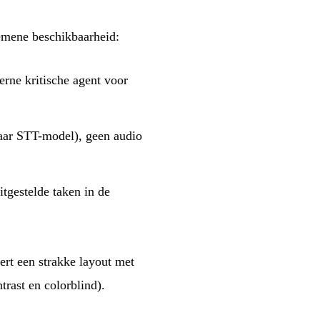
gemene beschikbaarheid:
terne kritische agent voor
baar STT-model), geen audio
tgestelde taken in de
eert een strakke layout met
trast en colorblind).