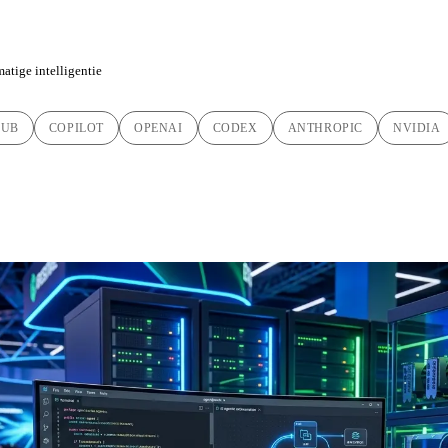
atige intelligentie
HUB
COPILOT
OPENAI
CODEX
ANTHROPIC
NVIDIA