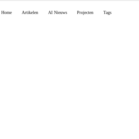
Home
Artikelen
AI Nieuws
Projecten
Tags
 Build 2026 verleidt
en NVIDIA, OpenAI 
 rollen, Anthropic lan
ecurity