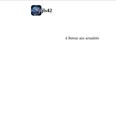
jls42
Retour aux actualités
Microsof
Copilot 
pour tous
Claude S