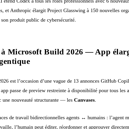
I étend Codex à tous les rôles professionnels avec 6 nouveaux
s, et Anthropic élargit Project Glasswing à 150 nouvelles org
 son produit public de cybersécurité.
à Microsoft Build 2026 — App élarg
agentique
26 est l’occasion d’une vague de 13 annonces GitHub Copilo
t app passe de preview restreinte à disponibilité pour tous les
ec une nouveauté structurante — les
Canvases
.
ces de travail bidirectionnelles agents ↔ humains : l’agent m
availle, l’humain peut éditer, réordonner et approuver directem