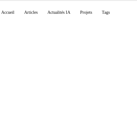
Accueil
Articles
Actualités IA
Projets
Tags
t Build 2026 dope Gi
et NVIDIA, OpenAI C
 les roles, Anthropic 
ecurity