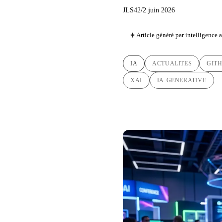
JLS42
/
2 juin 2026
Article généré par intelligence ar
IA
ACTUALITES
GIT
XAI
IA-GENERATIVE