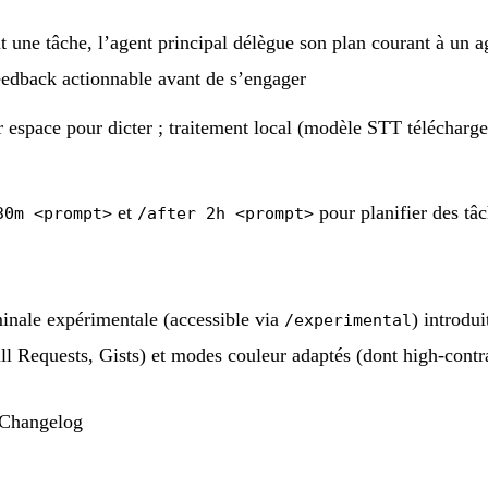
 une tâche, l’agent principal délègue son plan courant à un ag
feedback actionnable avant de s’engager
r espace pour dicter ; traitement local (modèle STT télécharg
et
pour planifier des tâc
30m <prompt>
/after 2h <prompt>
minale expérimentale (accessible via
) introdu
/experimental
ull Requests, Gists) et modes couleur adaptés (dont high-contra
 Changelog