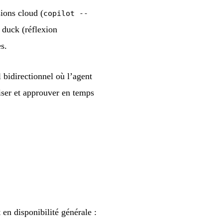
sions cloud (
copilot --
r duck (réflexion
s.
bidirectionnel où l’agent
niser et approuver en temps
en disponibilité générale :