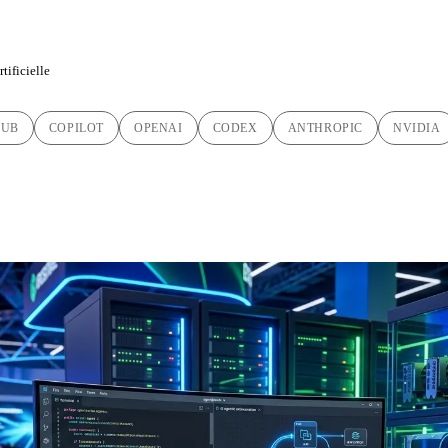
tificielle
HUB
COPILOT
OPENAI
CODEX
ANTHROPIC
NVIDIA