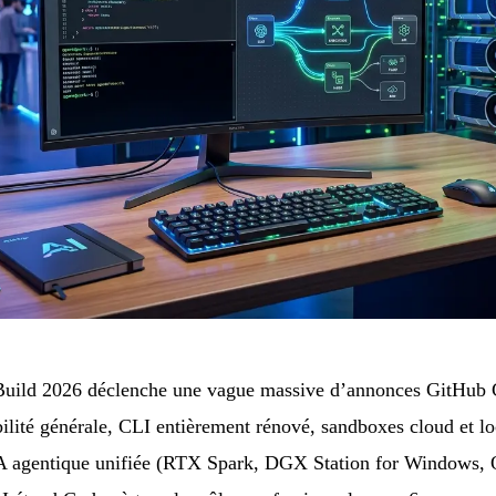
 Build 2026 déclenche une vague massive d’annonces GitHub 
lité générale, CLI entièrement rénové, sandboxes cloud et l
A agentique unifiée (RTX Spark, DGX Station for Windows,