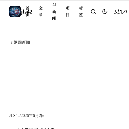
AI
首
文
项
标
jls42
🇨🇳
ZH
新
页
章
目
签
闻
返回新闻
Microsoft Build 2026 推动
GitHub Copilot 与 NVIDIA、
OpenAI Codex 面向所有角
色，Anthropic 推出 Claude
Security
JLS42
/
2026年6月2日