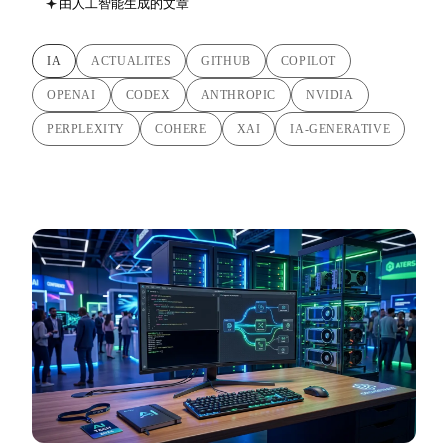
由人工智能生成的文章
IA
ACTUALITES
GITHUB
COPILOT
OPENAI
CODEX
ANTHROPIC
NVIDIA
PERPLEXITY
COHERE
XAI
IA-GENERATIVE