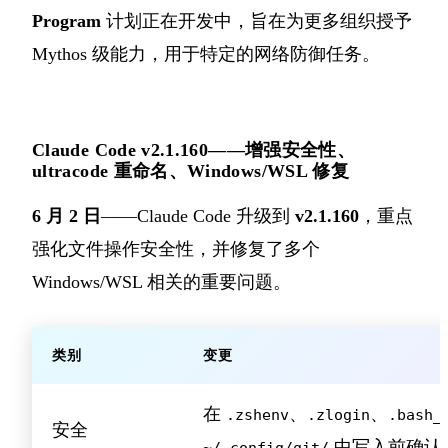
Program
计划正在开发中，旨在为更多组织授予
Mythos 级能力，用于特定的网络防御任务。
Claude Code v2.1.160——增强安全性、
ultracode 重命名、Windows/WSL 修复
6 月 2 日
——Claude Code 升级到
v2.1.160
，重点
强化文件操作安全性，并修复了多个
Windows/WSL 相关的重要问题。
类别
变更
在
、
、
.zshenv
.zlogin
.bash_
安全
中写入前确认
~/.config/git/