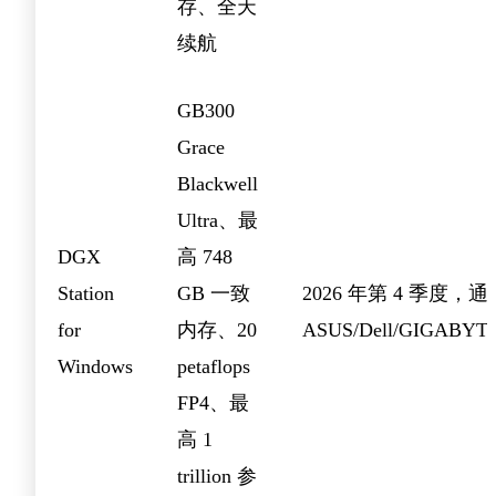
存、全天
续航
GB300
Grace
Blackwell
Ultra、最
DGX
高 748
Station
GB 一致
2026 年第 4 季度，通
for
内存、20
ASUS/Dell/GIGABYTE
Windows
petaflops
FP4、最
高 1
trillion 参