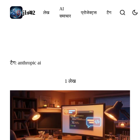
AI
jls42
होम
लेख
प्रोजेक्ट्स
टैग
समाचार
#anthropic ai
टैग: anthropic ai
1 लेख