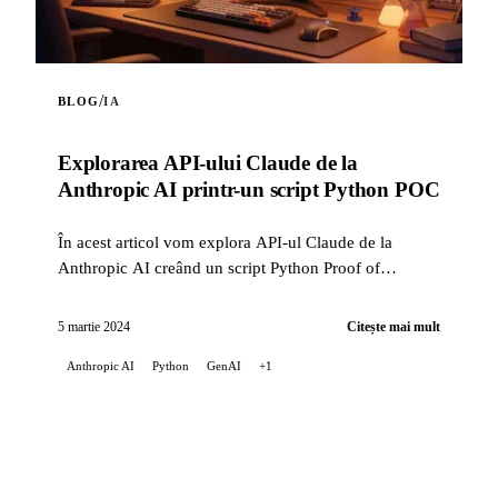
/
BLOG
IA
Explorarea API-ului Claude de la
Anthropic AI printr-un script Python POC
În acest articol vom explora API-ul Claude de la
Anthropic AI creând un script Python Proof of
Concept (POC). Acest script evidențiază capabilitățile
...
5 martie 2024
Citește mai mult
Anthropic AI
Python
GenAI
+1