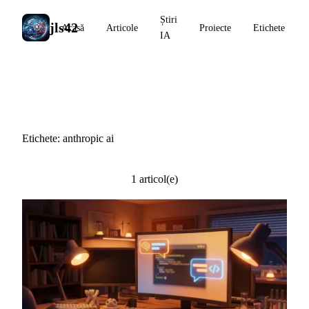
Știri
jls42
Acasă
Articole
Proiecte
Etichete
IA
#anthropic ai
Etichete: anthropic ai
1 articol(e)