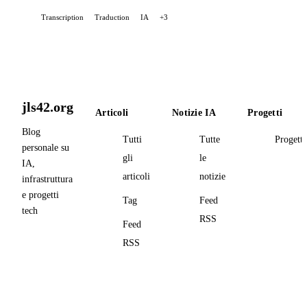
Transcription
Traduction
IA
+3
jls42.org
Articoli
Notizie IA
Progetti
Blog
Tutti
Tutte
Progetti
personale su
gli
le
IA,
articoli
notizie
infrastruttura
e progetti
Tag
Feed
tech
RSS
Feed
RSS