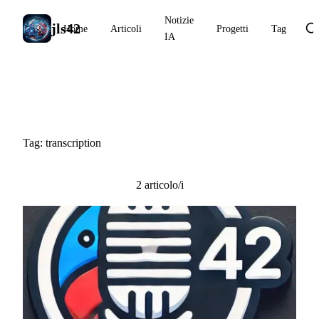
Notizie
jls42
Home
Articoli
Progetti
Tag
IA
#transcription
Tag: transcription
2 articolo/i