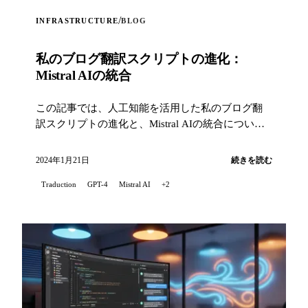
/
INFRASTRUCTURE
BLOG
私のブログ翻訳スクリプトの進化：
Mistral AIの統合
この記事では、人工知能を活用した私のブログ翻
訳スクリプトの進化と、Mistral AIの統合について
お話しします...
2024年1月21日
続きを読む
Traduction
GPT-4
Mistral AI
+2