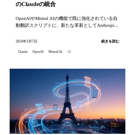
のClaudeの統合
OpenAIやMistral AIの機能で既に強化されている自
動翻訳スクリプトに、新たな革新としてAnthropic
のClaudeの統合が加わりました。...
2024年3月7日
続きを読む
Claude
OpenAI
Mistral AI
+2