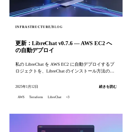
/
INFRASTRUCTURE
BLOG
更新：LibreChat v0.7.6 — AWS EC2 へ
の自動デプロイ
私の LibreChat を AWS EC2 に自動デプロイするプ
ロジェクトを、LibreChat のインストール方法の最
近の変更に伴う問題を修正し、v0.7.6 をサポートす
るよう更新したことをお知らせします。今回の更
2025年1月12日
続きを読む
新では、オンデマンドとスポットのインスタンス
AWS
Terraform
LibreChat
+3
選択機能や、初心者でも使いやすくするための改
善も含まれています。