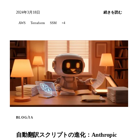
動デプロイするPOC（Proof of Concept）プロジェ
クトを紹介します...
2024年3月18日
続きを読む
AWS
Terraform
SSM
+4
/
BLOG
IA
自動翻訳スクリプトの進化：Anthropic