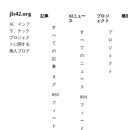
jls42.org
記事
AIニュー
プロジ
概要
ス
ェクト
AI、インフ
す
ラ、テック
す
プ
べ
プロジェク
べ
ロ
て
トに関する
て
ジ
個人ブログ
の
の
ェ
記
ニ
ク
事
ュ
ト
タ
ー
グ
ス
RSS
RSS
フ
フ
ィ
ィ
ー
ー
ド
ド