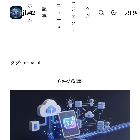
ロ
ホ
ニ
記
ジ
タ
jls42
🇯🇵
JA
ー
ュ
事
ェ
グ
ム
ー
ク
ス
ト
#mistral ai
タグ: mistral ai
6 件の記事