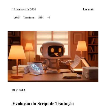
LibreChat na AWS EC2, utilizando o Terraform para
orquestrar a infraestrutura...
18 de março de 2024
Ler mais
AWS
Terraform
SSM
+4
/
BLOG
IA
Evolução do Script de Tradução