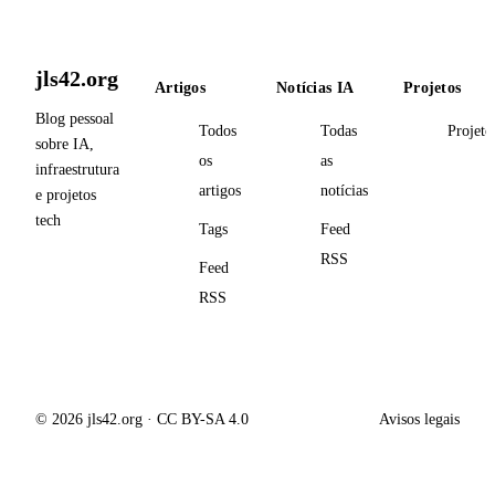
jls42.org
Artigos
Notícias IA
Projetos
Blog pessoal
Todos
Todas
Projeto
sobre IA,
os
as
infraestrutura
artigos
notícias
e projetos
tech
Tags
Feed
RSS
Feed
RSS
© 2026 jls42.org · CC BY-SA 4.0
Avisos legais