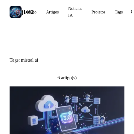
Notícias
jls42
Início
Artigos
Projetos
Tags
IA
#mistral ai
Tags: mistral ai
6 artigo(s)