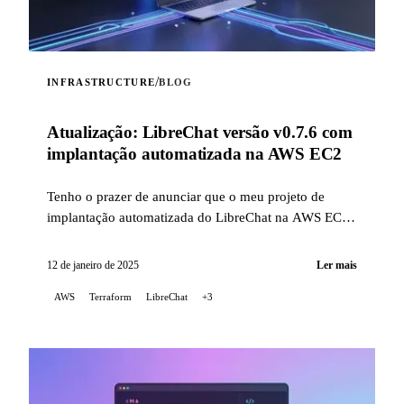
/
INFRASTRUCTURE
BLOG
Atualização: LibreChat versão v0.7.6 com
implantação automatizada na AWS EC2
Tenho o prazer de anunciar que o meu projeto de
implantação automatizada do LibreChat na AWS EC2
foi atualizado para corrigir problemas relacionados
com as mudanças recentes na forma de instalar o
12 de janeiro de 2025
Ler mais
LibreChat, além de agora suportar a versão v0.7.6.
AWS
Terraform
LibreChat
+3