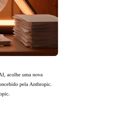
 AI, acolhe uma nova
concebido pela Anthropic.
opic
.