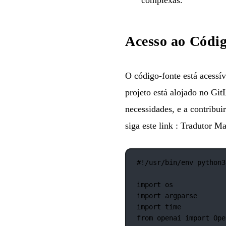
Acesso ao Códi
O código-fonte está acessí
projeto está alojado no Git
necessidades, e a contribui
siga este link :
Tradutor M
#!/usr/bin/env python3
import
 os
import
 argparse
import
 time
from
 openai 
import
 Ope