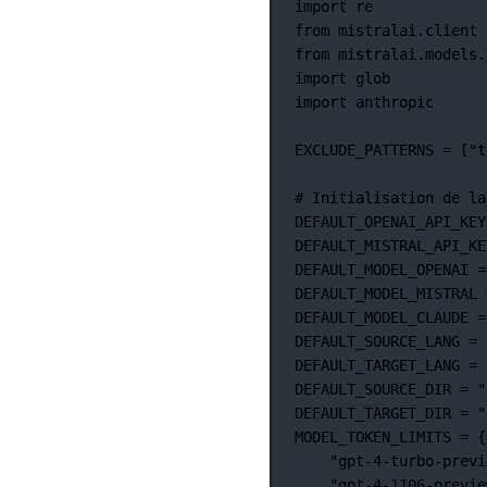
import
 re
from
 mistralai.client 
from
 mistralai.models.
import
 glob
import
 anthropic
EXCLUDE_PATTERNS
=
 [
"t
# Initialisation de la
DEFAULT_OPENAI_API_KEY
DEFAULT_MISTRAL_API_KE
DEFAULT_MODEL_OPENAI
=
DEFAULT_MODEL_MISTRAL
DEFAULT_MODEL_CLAUDE
=
DEFAULT_SOURCE_LANG
=
DEFAULT_TARGET_LANG
=
DEFAULT_SOURCE_DIR
=
"
DEFAULT_TARGET_DIR
=
"
MODEL_TOKEN_LIMITS
=
 {
"gpt-4-turbo-previ
"gpt-4-1106-previe