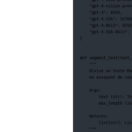
"gpt-4-vision-prev
"gpt-4"
: 
8192
,
"gpt-4-32k"
: 
32768
"gpt-4-0613"
: 
8192
"gpt-4-32k-0613"
: 
}
def
segment_text
(text,
"""
Divise un texte Ma
en essayant de con
Args:
text (str): Te
max_length (in
Returns:
list[str]: Lis
"""