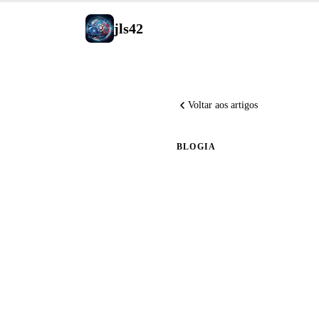
jls42
Voltar aos artigos
BLOG
IA
Evolução
Automáti
Anthropi