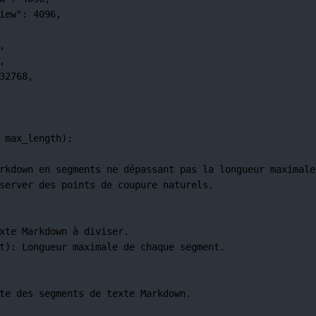
iew"
: 
4096
,
,
,
32768
,
 max_length):
rkdown en segments ne dépassant pas la longueur maximale
server des points de coupure naturels.
xte Markdown à diviser.
t): Longueur maximale de chaque segment.
te des segments de texte Markdown.