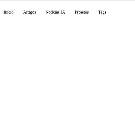
Início
Artigos
Notícias IA
Projetos
Tags
 do Script de Traduç
ca: Integração do Cl
c