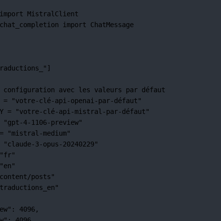
import
 MistralClient
chat_completion 
import
 ChatMessage
raductions_"
]
 configuration avec les valeurs par défaut
=
"votre-clé-api-openai-par-défaut"
Y
=
"votre-clé-api-mistral-par-défaut"
"gpt-4-1106-preview"
=
"mistral-medium"
"claude-3-opus-20240229"
"fr"
"en"
content/posts"
traductions_en"
ew"
: 
4096
,
w"
: 
4096
,