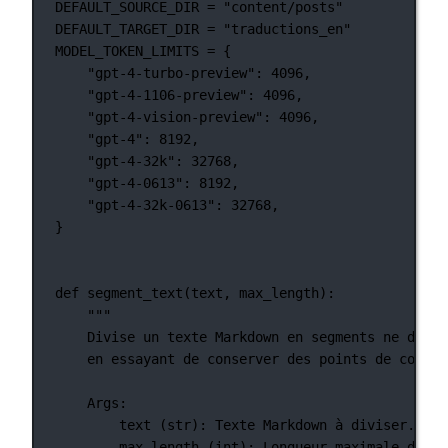
DEFAULT_SOURCE_DIR
=
"content/posts"
DEFAULT_TARGET_DIR
=
"traductions_en"
MODEL_TOKEN_LIMITS
=
 {
"gpt-4-turbo-preview"
: 
4096
,
"gpt-4-1106-preview"
: 
4096
,
"gpt-4-vision-preview"
: 
4096
,
"gpt-4"
: 
8192
,
"gpt-4-32k"
: 
32768
,
"gpt-4-0613"
: 
8192
,
"gpt-4-32k-0613"
: 
32768
,
}
def
segment_text
(text, max_length):
"""
Divise un texte Markdown en segments ne dépas
en essayant de conserver des points de coupur
Args:
text (str): Texte Markdown à diviser.
max_length (int): Longueur maximale de ch