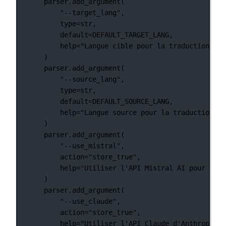
parser.add_argument(
"--target_lang"
,
type
=
str
,
default
=
DEFAULT_TARGET_LANG
,
help
=
"Langue cible pour la traduction"
,
)
parser.add_argument(
"--source_lang"
,
type
=
str
,
default
=
DEFAULT_SOURCE_LANG
,
help
=
"Langue source pour la traduction"
,
)
parser.add_argument(
"--use_mistral"
,
action
=
"store_true"
,
help
=
"Utiliser l'API Mistral AI pour la t
)
parser.add_argument(
"--use_claude"
,
action
=
"store_true"
,
help
=
"Utiliser l'API Claude d'Anthropic p