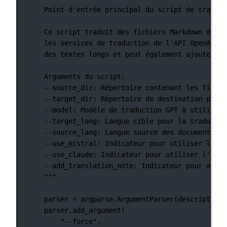
Point d'entrée principal du script de traduct
Ce script traduit des fichiers Markdown d'une
les services de traduction de l'API OpenAI, M
des textes longs et peut également ajouter un
Arguments du script:
--source_dir: Répertoire contenant les fichie
--target_dir: Répertoire de destination pour 
--model: Modèle de traduction GPT à utiliser.
--target_lang: Langue cible pour la traductio
--source_lang: Langue source des documents.
--use_mistral: Indicateur pour utiliser l'API
--use_claude: Indicateur pour utiliser l'API 
--add_translation_note: Indicateur pour ajout
"""
parser 
=
 argparse.ArgumentParser(
description
=
parser.add_argument(
"--force"
,