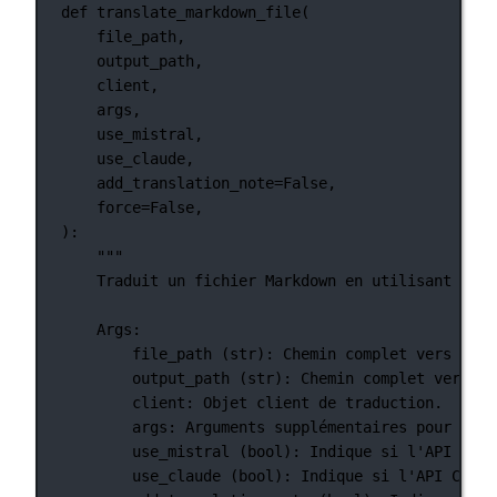
def
translate_markdown_file
(
file_path,
output_path,
client,
args,
use_mistral,
use_claude,
add_translation_note
=
False
,
force
=
False
,
):
"""
Traduit un fichier Markdown en utilisant les 
Args:
file_path (str): Chemin complet vers le f
output_path (str): Chemin complet vers le
client: Objet client de traduction.
args: Arguments supplémentaires pour la t
use_mistral (bool): Indique si l'API Mist
use_claude (bool): Indique si l'API Claud