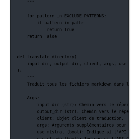
"""
for
 pattern 
in
EXCLUDE_PATTERNS
:
if
 pattern 
in
 path:
return
True
return
False
def
translate_directory
(
input_dir, output_dir, client, args, use_mist
):
"""
Traduit tous les fichiers markdown dans le ré
Args:
input_dir (str): Chemin vers le répertoir
output_dir (str): Chemin vers le répertoi
client: Objet client de traduction.
args: Arguments supplémentaires pour la t
use_mistral (bool): Indique si l'API Mist
use_claude (bool): Indique si l'API Claud