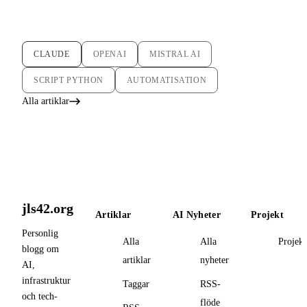
CLAUDE
OPENAI
MISTRAL AI
SCRIPT PYTHON
AUTOMATISATION
Alla artiklar
jls42.org
Artiklar
AI Nyheter
Projekt
Personlig
Alla
Alla
Projekt
blogg om
artiklar
nyheter
AI,
infrastruktur
Taggar
RSS-
och tech-
flöde