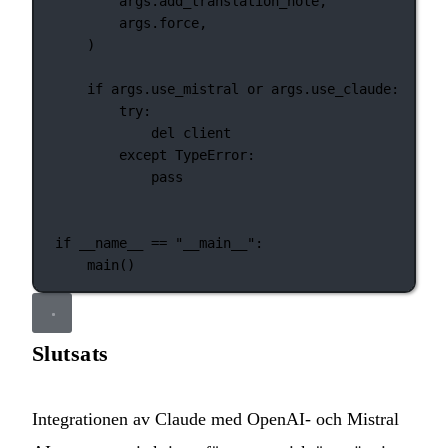
args.add_translation_note,
args.force,
)
if
 args.use_mistral 
or
 args.use_claude:
try
:
del
 client
except
TypeError
:
pass
if
__name__
==
"__main__"
:
main()
Slutsats
Integrationen av Claude med OpenAI- och Mistral