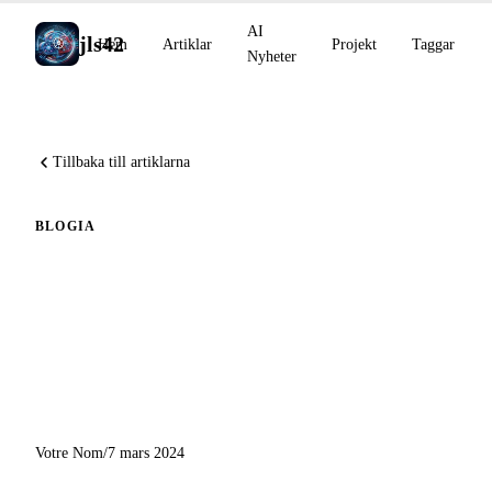
AI
jls42
Hem
Artiklar
Projekt
Taggar
Nyheter
Tillbaka till artiklarna
BLOG
IA
Utveckling av skriptet för
automatisk översättning:
Integrering av Claude från
Anthropic
Votre Nom
/
7 mars 2024