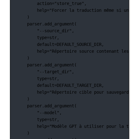
action
=
"store_true"
,
help
=
"Forcer la traduction même si une tr
)
parser.add_argument(
"--source_dir"
,
type
=
str
,
default
=
DEFAULT_SOURCE_DIR
,
help
=
"Répertoire source contenant les fic
)
parser.add_argument(
"--target_dir"
,
type
=
str
,
default
=
DEFAULT_TARGET_DIR
,
help
=
"Répertoire cible pour sauvegarder l
)
parser.add_argument(
"--model"
,
type
=
str
,
help
=
"Modèle GPT à utiliser pour la tradu
)