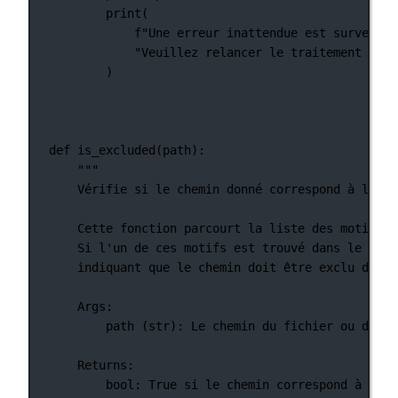
print
(
f
"Une erreur inattendue est survenue 
"Veuillez relancer le traitement pour
)
def
is_excluded
(path):
"""
Vérifie si le chemin donné correspond à l'un 
Cette fonction parcourt la liste des motifs d
Si l'un de ces motifs est trouvé dans le chem
indiquant que le chemin doit être exclu du pr
Args:
path (str): Le chemin du fichier ou du ré
Returns:
bool: True si le chemin correspond à l'un