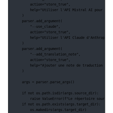
action
=
"store_true"
,
help
=
"Utiliser l'API Mistral AI pour la t
)
parser.add_argument(
"--use_claude"
,
action
=
"store_true"
,
help
=
"Utiliser l'API Claude d'Anthropic p
)
parser.add_argument(
"--add_translation_note"
,
action
=
"store_true"
,
help
=
"Ajouter une note de traduction au c
)
args 
=
 parser.parse_args()
if
not
 os.path.isdir(args.source_dir):
raise
ValueError
(
f
"Le répertoire source s
if
not
 os.path.exists(args.target_dir):
os.makedirs(args.target_dir)