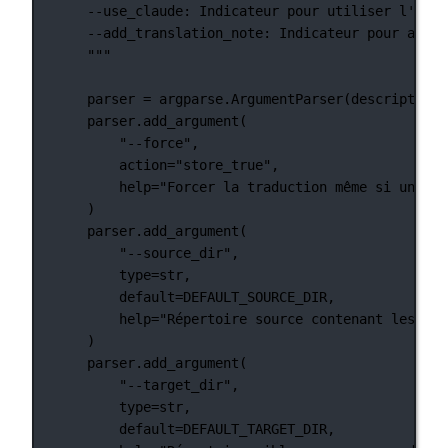
--use_claude: Indicateur pour utiliser l'API 
--add_translation_note: Indicateur pour ajout
"""
parser 
=
 argparse.ArgumentParser(
description
=
parser.add_argument(
"--force"
,
action
=
"store_true"
,
help
=
"Forcer la traduction même si une tr
)
parser.add_argument(
"--source_dir"
,
type
=
str
,
default
=
DEFAULT_SOURCE_DIR
,
help
=
"Répertoire source contenant les fic
)
parser.add_argument(
"--target_dir"
,
type
=
str
,
default
=
DEFAULT_TARGET_DIR
,