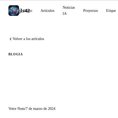
Noticias
jls42
Inicio
Artículos
Proyectos
Etiquet
IA
Volver a los artículos
BLOG
IA
Evolución del Script de
Traducción Automática:
Integración de Claude de
Anthropic
Votre Nom
/
7 de marzo de 2024