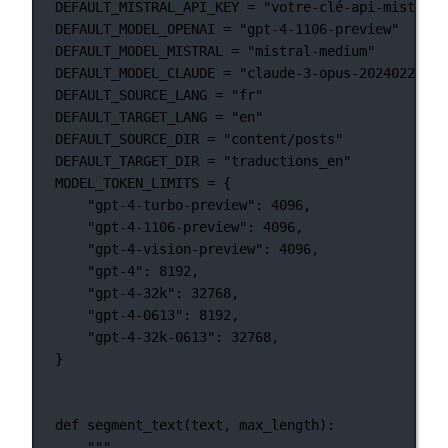
DEFAULT_MISTRAL_API_KEY
=
"votre-clé-api-mistral-
DEFAULT_MODEL_OPENAI
=
"gpt-4-1106-preview"
DEFAULT_MODEL_MISTRAL
=
"mistral-medium"
DEFAULT_MODEL_CLAUDE
=
"claude-3-opus-20240229"
DEFAULT_SOURCE_LANG
=
"fr"
DEFAULT_TARGET_LANG
=
"en"
DEFAULT_SOURCE_DIR
=
"content/posts"
DEFAULT_TARGET_DIR
=
"traductions_en"
MODEL_TOKEN_LIMITS
=
 {
"gpt-4-turbo-preview"
: 
4096
,
"gpt-4-1106-preview"
: 
4096
,
"gpt-4-vision-preview"
: 
4096
,
"gpt-4"
: 
8192
,
"gpt-4-32k"
: 
32768
,
"gpt-4-0613"
: 
8192
,
"gpt-4-32k-0613"
: 
32768
,
}
def
segment_text
(text, max_length):
"""