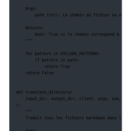
Args:
path (str): Le chemin du fichier ou du ré
Returns:
bool: True si le chemin correspond à l'un
"""
for
 pattern 
in
EXCLUDE_PATTERNS
:
if
 pattern 
in
 path:
return
True
return
False
def
translate_directory
(
input_dir, output_dir, client, args, use_mist
):
"""
Traduit tous les fichiers markdown dans le ré
Args: