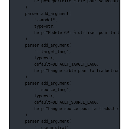
help
=
"Répertoire cible pour sauvegarder l
)
parser.add_argument(
"--model"
,
type
=
str
,
help
=
"Modèle GPT à utiliser pour la tradu
)
parser.add_argument(
"--target_lang"
,
type
=
str
,
default
=
DEFAULT_TARGET_LANG
,
help
=
"Langue cible pour la traduction"
,
)
parser.add_argument(
"--source_lang"
,
type
=
str
,
default
=
DEFAULT_SOURCE_LANG
,
help
=
"Langue source pour la traduction"
,
)
parser.add_argument(
"--use_mistral"
,