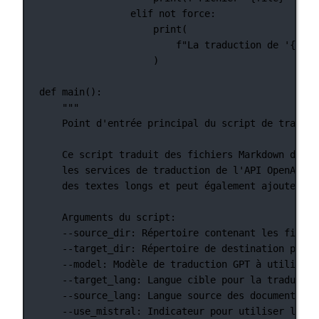
elif
not
 force:
print
(
f
"La traduction de '
{
file
)
def
main
():
"""
Point d'entrée principal du script de traduct
Ce script traduit des fichiers Markdown d'une
les services de traduction de l'API OpenAI, M
des textes longs et peut également ajouter un
Arguments du script:
--source_dir: Répertoire contenant les fichie
--target_dir: Répertoire de destination pour 
--model: Modèle de traduction GPT à utiliser.
--target_lang: Langue cible pour la traductio
--source_lang: Langue source des documents.
--use_mistral: Indicateur pour utiliser l'API