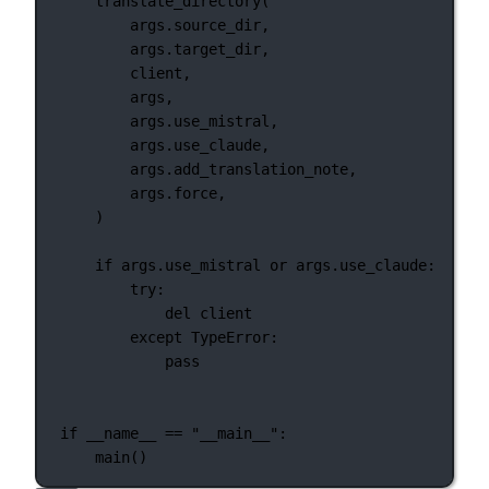
translate_directory(
args.source_dir,
args.target_dir,
client,
args,
args.use_mistral,
args.use_claude,
args.add_translation_note,
args.force,
)
if
 args.use_mistral 
or
 args.use_claude:
try
:
del
 client
except
TypeError
:
pass
if
__name__
==
"__main__"
:
main()