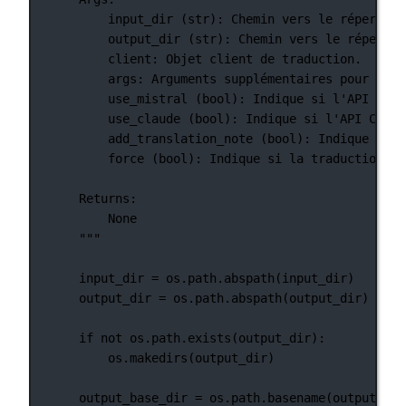
input_dir (str): Chemin vers le répertoir
output_dir (str): Chemin vers le répertoi
client: Objet client de traduction.
args: Arguments supplémentaires pour la t
use_mistral (bool): Indique si l'API Mist
use_claude (bool): Indique si l'API Claud
add_translation_note (bool): Indique si u
force (bool): Indique si la traduction do
Returns:
None
"""
input_dir 
=
 os.path.abspath(input_dir)
output_dir 
=
 os.path.abspath(output_dir)
if
not
 os.path.exists(output_dir):
os.makedirs(output_dir)
output_base_dir 
=
 os.path.basename(output_dir