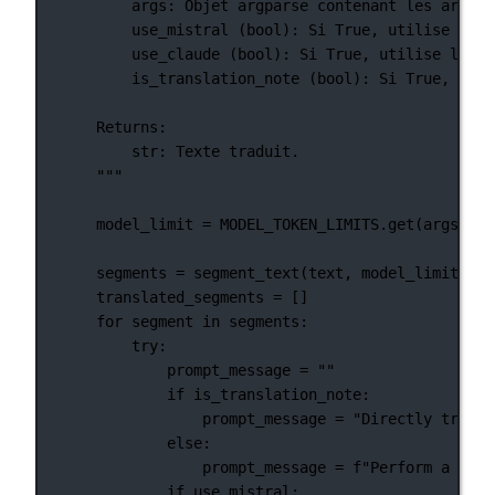
args: Objet argparse contenant les argume
use_mistral (bool): Si True, utilise l'AP
use_claude (bool): Si True, utilise l'API
is_translation_note (bool): Si True, le t
Returns:
str: Texte traduit.
"""
model_limit 
=
MODEL_TOKEN_LIMITS
.get(args.mod
segments 
=
 segment_text(text, model_limit)
translated_segments 
=
 []
for
 segment 
in
 segments:
try
:
prompt_message 
=
""
if
 is_translation_note:
prompt_message 
=
"Directly transl
else
:
prompt_message 
=
f
"Perform a dire
if
 use_mistral: