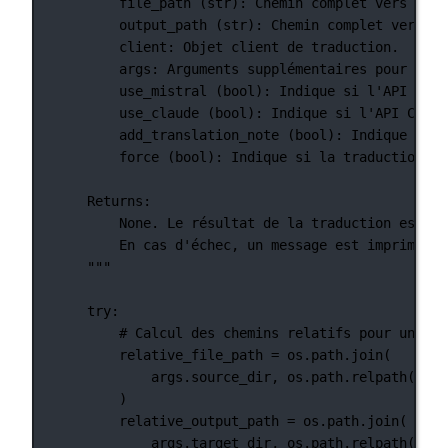
file_path (str): Chemin complet vers le f
output_path (str): Chemin complet vers le
client: Objet client de traduction.
args: Arguments supplémentaires pour la t
use_mistral (bool): Indique si l'API Mist
use_claude (bool): Indique si l'API Claud
add_translation_note (bool): Indique si u
force (bool): Indique si la traduction do
Returns:
None. Le résultat de la traduction est éc
En cas d'échec, un message est imprimé po
"""
try
:
# Calcul des chemins relatifs pour un aff
relative_file_path 
=
 os.path.join(
args.source_dir, os.path.relpath(file
)
relative_output_path 
=
 os.path.join(
args.target_dir, os.path.relpath(outp