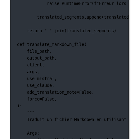
raise
RuntimeError
(
f
"Erreur lors de l
translated_segments.append(translated_tex
return
" "
.join(translated_segments)
def
translate_markdown_file
(
file_path,
output_path,
client,
args,
use_mistral,
use_claude,
add_translation_note
=
False
,
force
=
False
,
):
"""
Traduit un fichier Markdown en utilisant les 
Args: