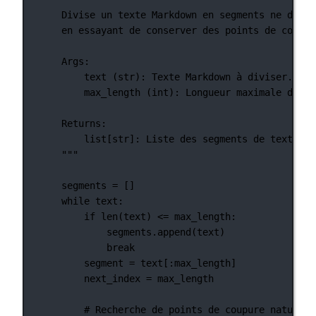
Divise un texte Markdown en segments ne dépas
en essayant de conserver des points de coupur
Args:
text (str): Texte Markdown à diviser.
max_length (int): Longueur maximale de ch
Returns:
list[str]: Liste des segments de texte Ma
"""
segments 
=
 []
while
 text:
if
len
(text) 
<=
 max_length:
segments.append(text)
break
segment 
=
 text[:max_length]
next_index 
=
 max_length
# Recherche de points de coupure naturels