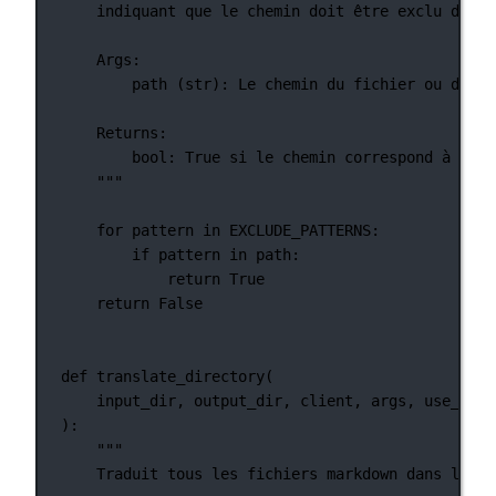
indiquant que le chemin doit être exclu du pr
Args:
path (str): Le chemin du fichier ou du ré
Returns:
bool: True si le chemin correspond à l'un
"""
for
 pattern 
in
EXCLUDE_PATTERNS
:
if
 pattern 
in
 path:
return
True
return
False
def
translate_directory
(
input_dir, output_dir, client, args, use_mist
):
"""
Traduit tous les fichiers markdown dans le ré