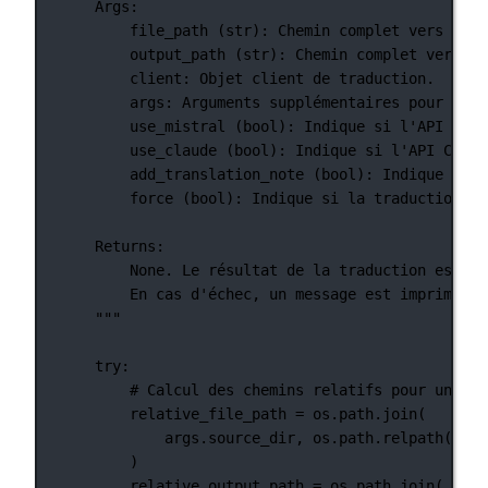
Args:
file_path (str): Chemin complet vers le f
output_path (str): Chemin complet vers le
client: Objet client de traduction.
args: Arguments supplémentaires pour la t
use_mistral (bool): Indique si l'API Mist
use_claude (bool): Indique si l'API Claud
add_translation_note (bool): Indique si u
force (bool): Indique si la traduction do
Returns:
None. Le résultat de la traduction est éc
En cas d'échec, un message est imprimé po
"""
try
:
# Calcul des chemins relatifs pour un aff
relative_file_path 
=
 os.path.join(
args.source_dir, os.path.relpath(file
)
relative_output_path 
=
 os.path.join(