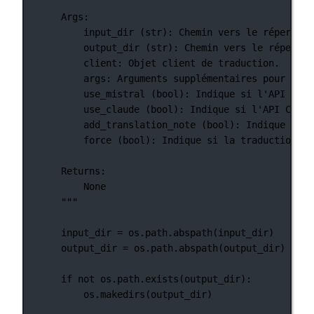
Args:
input_dir (str): Chemin vers le répertoir
output_dir (str): Chemin vers le répertoi
client: Objet client de traduction.
args: Arguments supplémentaires pour la t
use_mistral (bool): Indique si l'API Mist
use_claude (bool): Indique si l'API Claud
add_translation_note (bool): Indique si u
force (bool): Indique si la traduction do
Returns:
None
"""
input_dir 
=
 os.path.abspath(input_dir)
output_dir 
=
 os.path.abspath(output_dir)
if
not
 os.path.exists(output_dir):
os.makedirs(output_dir)