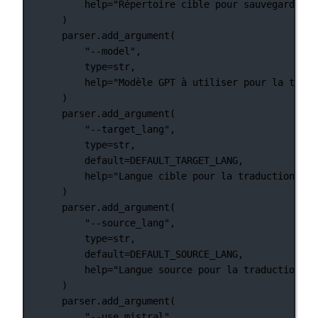
help
=
"Répertoire cible pour sauvegarder l
)
parser.add_argument(
"--model"
,
type
=
str
,
help
=
"Modèle GPT à utiliser pour la tradu
)
parser.add_argument(
"--target_lang"
,
type
=
str
,
default
=
DEFAULT_TARGET_LANG
,
help
=
"Langue cible pour la traduction"
,
)
parser.add_argument(
"--source_lang"
,
type
=
str
,
default
=
DEFAULT_SOURCE_LANG
,
help
=
"Langue source pour la traduction"
,
)
parser.add_argument(
"--use_mistral"
,