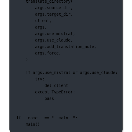
translate_directory(
args.source_dir,
args.target_dir,
client,
args,
args.use_mistral,
args.use_claude,
args.add_translation_note,
args.force,
)
if
 args.use_mistral 
or
 args.use_claude:
try
:
del
 client
except
TypeError
:
pass
if
__name__
==
"__main__"
:
main()