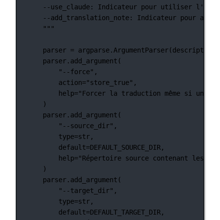
--use_claude: Indicateur pour utiliser l'API 
--add_translation_note: Indicateur pour ajout
"""
parser 
=
 argparse.ArgumentParser(
description
=
parser.add_argument(
"--force"
,
action
=
"store_true"
,
help
=
"Forcer la traduction même si une tr
)
parser.add_argument(
"--source_dir"
,
type
=
str
,
default
=
DEFAULT_SOURCE_DIR
,
help
=
"Répertoire source contenant les fic
)
parser.add_argument(
"--target_dir"
,
type
=
str
,
default
=
DEFAULT_TARGET_DIR
,