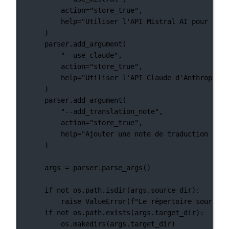
action
=
"store_true"
,
help
=
"Utiliser l'API Mistral AI pour la t
)
parser.add_argument(
"--use_claude"
,
action
=
"store_true"
,
help
=
"Utiliser l'API Claude d'Anthropic p
)
parser.add_argument(
"--add_translation_note"
,
action
=
"store_true"
,
help
=
"Ajouter une note de traduction au c
)
args 
=
 parser.parse_args()
if
not
 os.path.isdir(args.source_dir):
raise
ValueError
(
f
"Le répertoire source s
if
not
 os.path.exists(args.target_dir):
os.makedirs(args.target_dir)