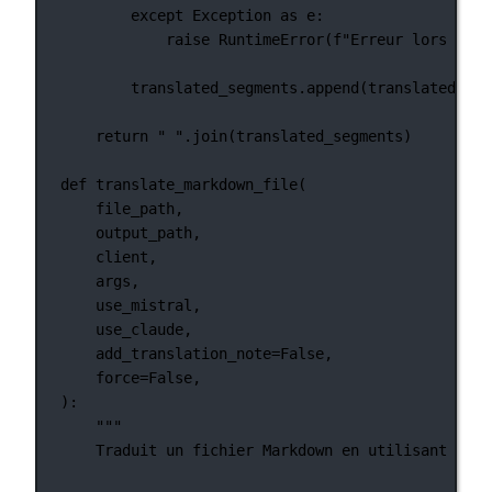
except
Exception
as
 e:
raise
RuntimeError
(
f
"Erreur lors de l
translated_segments.append(translated_tex
return
" "
.join(translated_segments)
def
translate_markdown_file
(
file_path,
output_path,
client,
args,
use_mistral,
use_claude,
add_translation_note
=
False
,
force
=
False
,
):
"""
Traduit un fichier Markdown en utilisant les 