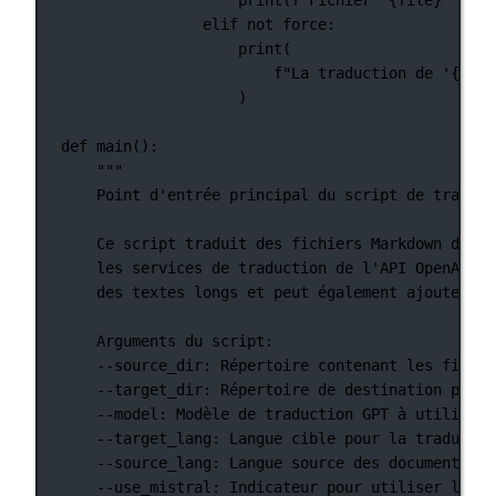
elif
not
 force:
print
(
f
"La traduction de '
{
file
)
def
main
():
"""
Point d'entrée principal du script de traduct
Ce script traduit des fichiers Markdown d'une
les services de traduction de l'API OpenAI, M
des textes longs et peut également ajouter un
Arguments du script:
--source_dir: Répertoire contenant les fichie
--target_dir: Répertoire de destination pour 
--model: Modèle de traduction GPT à utiliser.
--target_lang: Langue cible pour la traductio
--source_lang: Langue source des documents.
--use_mistral: Indicateur pour utiliser l'API