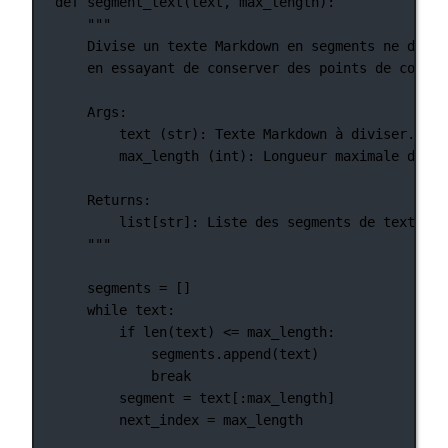
def
segment_text
(text, max_length):
"""
Divise un texte Markdown en segments ne dépas
en essayant de conserver des points de coupur
Args:
text (str): Texte Markdown à diviser.
max_length (int): Longueur maximale de ch
Returns:
list[str]: Liste des segments de texte Ma
"""
segments 
=
 []
while
 text:
if
len
(text) 
<=
 max_length:
segments.append(text)
break
segment 
=
 text[:max_length]
next_index 
=
 max_length