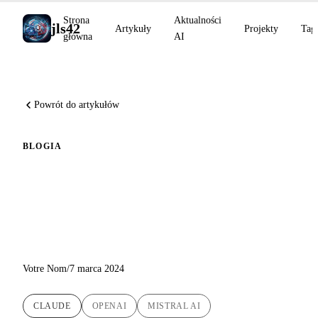
Strona
Aktualności
jls42
Artykuły
Projekty
Tag
główna
AI
Powrót do artykułów
BLOG
IA
Ewolucja skryptu tłumaczenia
automatycznego: integracja
Claude od Anthropic
Votre Nom
/
7 marca 2024
CLAUDE
OPENAI
MISTRAL AI