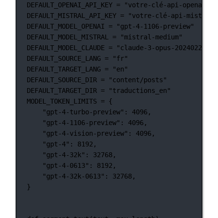
DEFAULT_OPENAI_API_KEY
=
"votre-clé-api-openai-pa
DEFAULT_MISTRAL_API_KEY
=
"votre-clé-api-mistral-
DEFAULT_MODEL_OPENAI
=
"gpt-4-1106-preview"
DEFAULT_MODEL_MISTRAL
=
"mistral-medium"
DEFAULT_MODEL_CLAUDE
=
"claude-3-opus-20240229"
DEFAULT_SOURCE_LANG
=
"fr"
DEFAULT_TARGET_LANG
=
"en"
DEFAULT_SOURCE_DIR
=
"content/posts"
DEFAULT_TARGET_DIR
=
"traductions_en"
MODEL_TOKEN_LIMITS
=
 {
"gpt-4-turbo-preview"
: 
4096
,
"gpt-4-1106-preview"
: 
4096
,
"gpt-4-vision-preview"
: 
4096
,
"gpt-4"
: 
8192
,
"gpt-4-32k"
: 
32768
,
"gpt-4-0613"
: 
8192
,
"gpt-4-32k-0613"
: 
32768
,
}