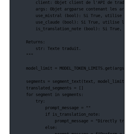
client: Objet client de l'API de traducti
args: Objet argparse contenant les argume
use_mistral (bool): Si True, utilise l'AP
use_claude (bool): Si True, utilise l'API
is_translation_note (bool): Si True, le t
Returns:
str: Texte traduit.
"""
model_limit 
=
MODEL_TOKEN_LIMITS
.get(args.mod
segments 
=
 segment_text(text, model_limit)
translated_segments 
=
 []
for
 segment 
in
 segments:
try
:
prompt_message 
=
""
if
 is_translation_note:
prompt_message 
=
"Directly transl
else
:
prompt_message 
=
f
"Perform a dire