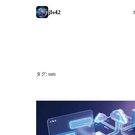
jls42
#ssm
タグ: ssm