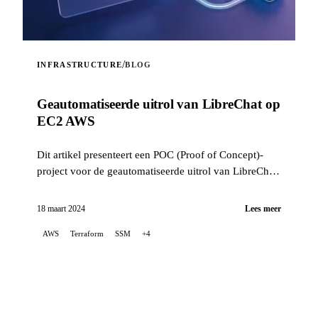
/
INFRASTRUCTURE
BLOG
Geautomatiseerde uitrol van LibreChat op
EC2 AWS
Dit artikel presenteert een POC (Proof of Concept)-
project voor de geautomatiseerde uitrol van LibreChat
op AWS EC2, waarbij Terraform wordt gebruikt om de
infrastructuur te orkestreren...
18 maart 2024
Lees meer
AWS
Terraform
SSM
+4