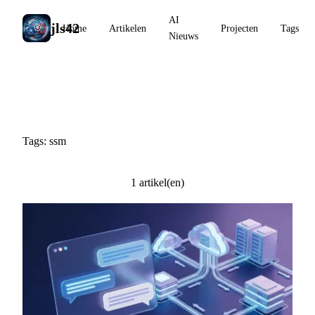
AI
jls42
Home
Artikelen
Projecten
Tags
Nieuws
#ssm
Tags: ssm
1 artikel(en)