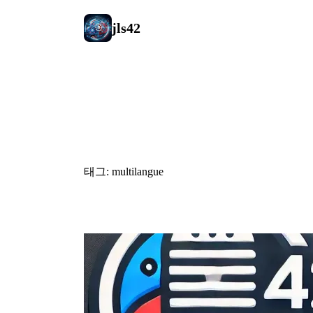
jls42
#multilangu
태그: multilangue