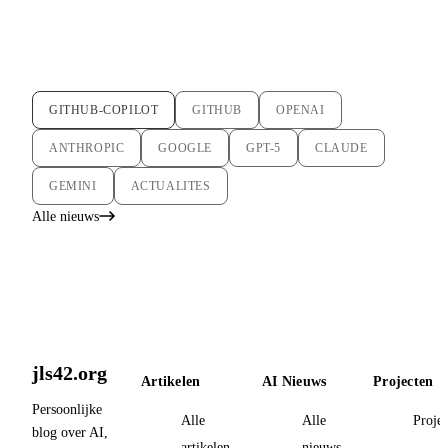
GITHUB-COPILOT
GITHUB
OPENAI
ANTHROPIC
GOOGLE
GPT-5
CLAUDE
GEMINI
ACTUALITES
Alle nieuws
jls42.org
Artikelen
AI Nieuws
Projecten
Persoonlijke
Alle
Alle
Proje
blog over AI,
artikelen
nieuws