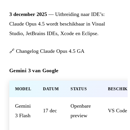
3 december 2025
— Uitbreiding naar IDE’s:
Claude Opus 4.5 wordt beschikbaar in Visual
Studio, JetBrains IDEs, Xcode en Eclipse.
🔗
Changelog Claude Opus 4.5 GA
Gemini 3 van Google
MODEL
DATUM
STATUS
BESCHIK
Gemini
Openbare
17 dec
VS Code
3 Flash
preview