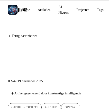
AI
jls42
Home
Artikelen
Projecten
Tags
Nieuws
Terug naar nieuws
GitHub Copilot december
2025: GPT-5, Claude Opus 4.5
en Gemini 3 in volle kracht
JLS42
/
19 december 2025
Artikel gegenereerd door kunstmatige intelligentie
GITHUB-COPILOT
GITHUB
OPENAI