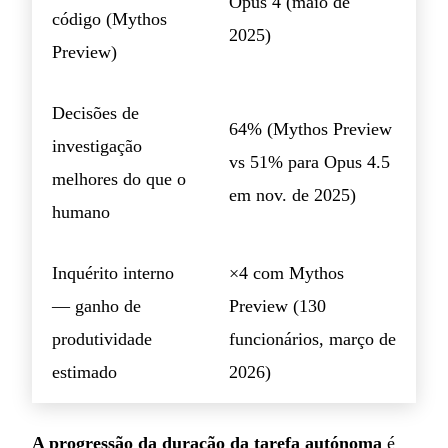
Opus 4 (maio de
código (Mythos
2025)
Preview)
Decisões de
64% (Mythos Preview
investigação
vs 51% para Opus 4.5
melhores do que o
em nov. de 2025)
humano
Inquérito interno
×4 com Mythos
— ganho de
Preview (130
produtividade
funcionários, março de
estimado
2026)
A progressão da duração da tarefa autónoma
é