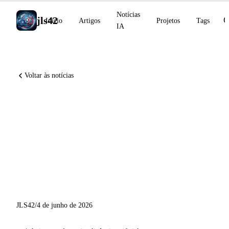
Notícias
jls42
Início
Artigos
Projetos
Tags
IA
Voltar às notícias
Anthropic revela a
autoaperfeiçoamento
recursivo da IA, NVIDIA
Nemotron 3 Ultra open-
source, Suno capta 400M USD
JLS42
/
4 de junho de 2026