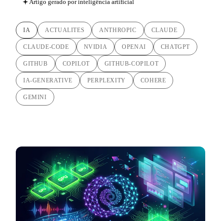
Artigo gerado por inteligência artificial
IA
ACTUALITES
ANTHROPIC
CLAUDE
CLAUDE-CODE
NVIDIA
OPENAI
CHATGPT
GITHUB
COPILOT
GITHUB-COPILOT
IA-GENERATIVE
PERPLEXITY
COHERE
GEMINI