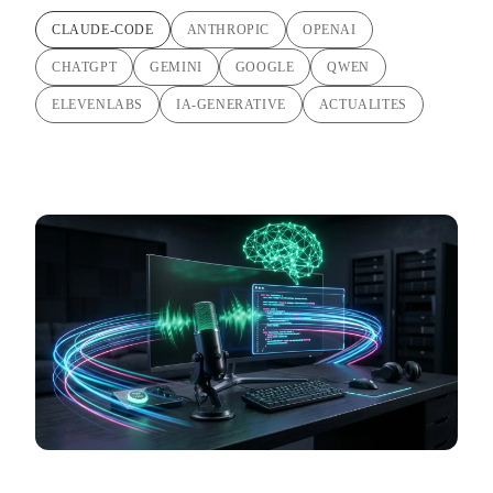
CLAUDE-CODE
ANTHROPIC
OPENAI
CHATGPT
GEMINI
GOOGLE
QWEN
ELEVENLABS
IA-GENERATIVE
ACTUALITES