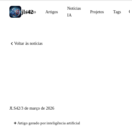
Notícias
jls42
Início
Artigos
Projetos
Tags
IA
Voltar às notícias
Modo de Voz no Claude Code,
GPT-5.3 Instant para todos,
Gemini 3.1 Flash-Lite em
preview
JLS42
/
3 de março de 2026
Artigo gerado por inteligência artificial