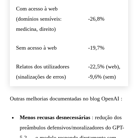
Com acesso à web
(domínios sensíveis:
-26,8%
medicina, direito)
Sem acesso à web
-19,7%
Relatos dos utilizadores
-22,5% (web),
(sinalizações de erros)
-9,6% (sem)
Outras melhorias documentadas no
blog OpenAI
:
Menos recusas desnecessárias
: redução dos
preâmbulos defensivos/moralizadores do GPT-
5.2 — o modelo responde diretamente sem