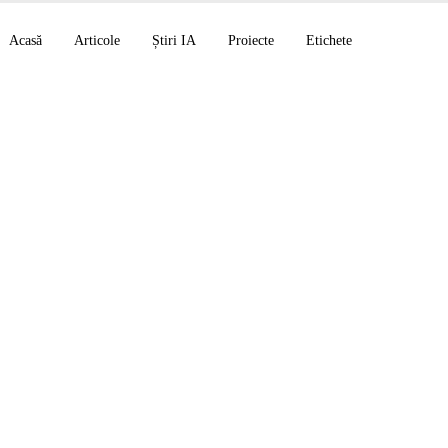
Acasă
Articole
Știri IA
Proiecte
Etichete
Medium 3.5 și Vibe R
oogle TPU generația 
or Creative Work