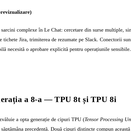
evizualizare)
arcini complexe în Le Chat: cercetare din surse multiple, si
e tichete Jira, trimiterea de rezumate pe Slack. Conectorii sun
lă necesită o aprobare explicită pentru operațiunile sensibile.
rația a 8-a — TPU 8t și TPU 8i
văluie a opta generație de cipuri TPU (
Tensor Processing Un
săptămâna precedentă. Două cipuri distincte compun această g