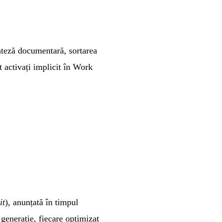
nteză documentară, sortarea
t activați implicit în Work
it
), anunțată în timpul
enerație, fiecare optimizat