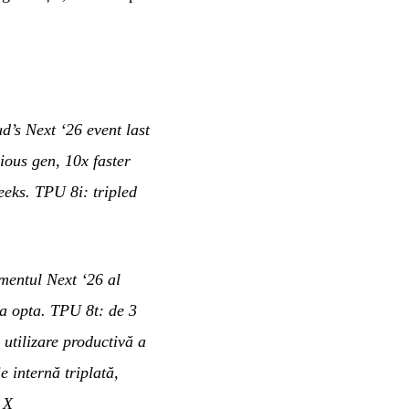
d’s Next ‘26 event last
ous gen, 10x faster
eeks. TPU 8i: tripled
mentul Next ‘26 al
a opta. TPU 8t: de 3
 utilizare productivă a
 internă triplată,
 X