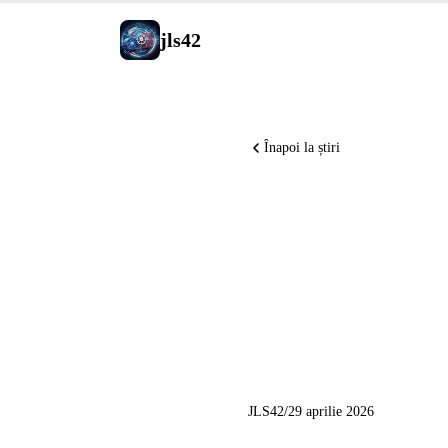
jls42
Înapoi la știri
Mistral 
Agents, G
Claude f
JLS42
/
29 aprilie 2026