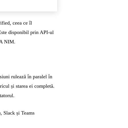
ied, ceea ce îl
ste disponibil prin API-ul
IA NIM.
iuni rulează în paralel în
ricul și starea ei completă.
atorul.
), Slack și Teams