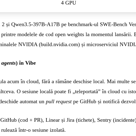
4 GPU
l 2 și Qwen3.5-397B-A17B pe benchmark-ul SWE-Bench Verif
ă printre modelele de cod open weights la momentul lansării. E
erminalele NVIDIA (build.nvidia.com) și microserviciul NVID
 agents
) în Vibe
ula acum în cloud, fără a rămâne deschise local. Mai multe ses
ltceva. O sesiune locală poate fi „teleportată” în cloud cu isto
l deschide automat un
pull request
pe GitHub și notifică dezvolt
 GitHub (cod + PR), Linear și Jira (tichete), Sentry (incidente
 rulează într-o sesiune izolată.