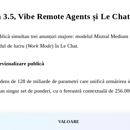
 3.5, Vibe Remote Agents și Le Ch
ică simultan trei anunțuri majore: modelul Mistral Medium 3.
dul de lucru (
Work Mode
) în Le Chat.
vizualizare publică
ns de 128 de miliarde de parametri care unifică urmărirea in
-un singur set de ponderi, cu o fereastră contextuală de 256.00
VALOARE