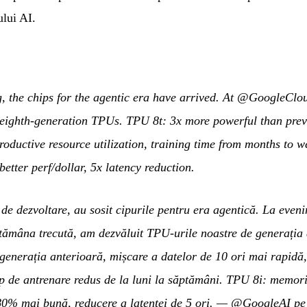
ului AI.
, the chips for the agentic era have arrived. At @GoogleClou
eighth-generation TPUs. TPU 8t: 3x more powerful than previ
ductive resource utilization, training time from months to w
tter perf/dollar, 5x latency reduction.
e dezvoltare, au sosit cipurile pentru era agentică. La eveni
mâna trecută, am dezvăluit TPU-urile noastre de generația 
generația anterioară, mișcare a datelor de 10 ori mai rapidă,
p de antrenare redus de la luni la săptămâni. TPU 8i: memorie
0% mai bună, reducere a latenței de 5 ori.
—
@GoogleAI pe