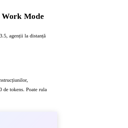
at Work Mode
5, agenții la distanță
strucțiunilor,
0 de tokens. Poate rula