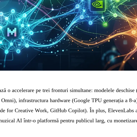
ă o accelerare pe trei fronturi simultane: modelele deschise
ni), infrastructura hardware (Google TPU generația a 8-a) 
e for Creative Work, GitHub Copilot). În plus, ElevenLabs 
zical AI într-o platformă pentru publicul larg, cu monetizar