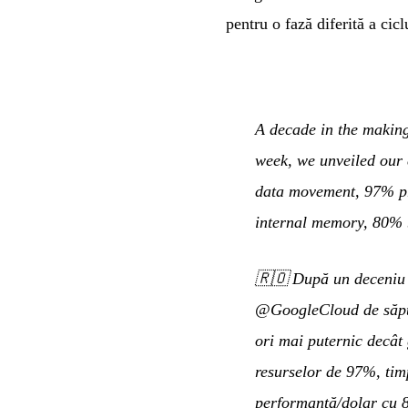
pentru o fază diferită a cicl
A decade in the making
week, we unveiled our 
data movement, 97% pro
internal memory, 80% be
🇷🇴
După un deceniu d
@GoogleCloud de săptă
ori mai puternic decât 
resurselor de 97%, tim
performanță/dolar cu 8