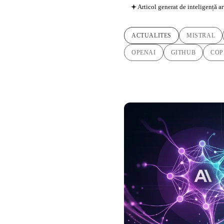
Articol generat de inteligență ar
ACTUALITES
MISTRAL
OPENAI
GITHUB
COP