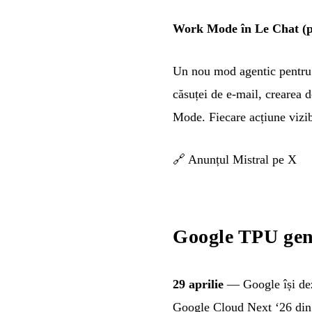
Work Mode în Le Chat (pr
Un nou mod agentic pentru s
căsuței de e-mail, crearea d
Mode. Fiecare acțiune vizibi
🔗
Anunțul Mistral pe X
Google TPU gene
29 aprilie
— Google își dez
Google Cloud Next ‘26 din 