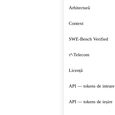
Arhitectură
Context
SWE-Bench Verified
τ³-Telecom
Licență
API — tokens de intrare
API — tokens de ieșire