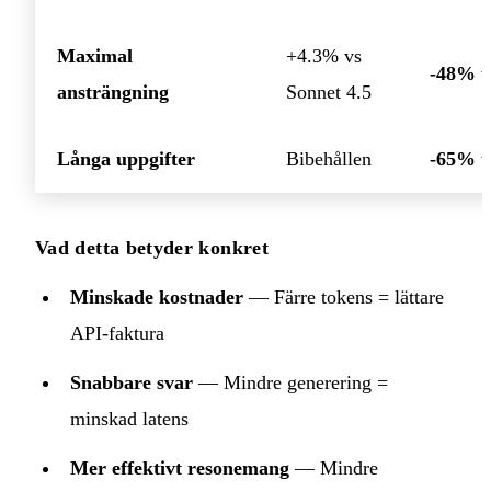
Maximal
+4.3% vs
-48% t
ansträngning
Sonnet 4.5
Långa uppgifter
Bibehållen
-65% t
Vad detta betyder konkret
Minskade kostnader
— Färre tokens = lättare
API-faktura
Snabbare svar
— Mindre generering =
minskad latens
Mer effektivt resonemang
— Mindre