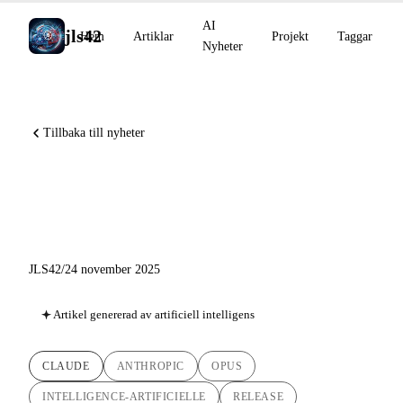
AI
jls42
Hem
Artiklar
Projekt
Taggar
Nyheter
Tillbaka till nyheter
Claude Opus 4.5: Världens
mest avancerade AI-modell
JLS42
/
24 november 2025
Artikel genererad av artificiell intelligens
CLAUDE
ANTHROPIC
OPUS
INTELLIGENCE-ARTIFICIELLE
RELEASE