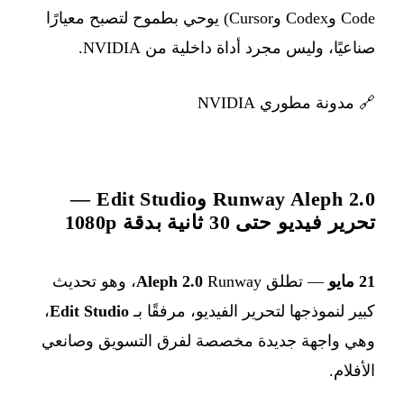
Code وCodex وCursor) يوحي بطموح لتصبح معيارًا
صناعيًا، وليس مجرد أداة داخلية من NVIDIA.
🔗
مدونة مطوري NVIDIA
Runway Aleph 2.0 وEdit Studio —
تحرير فيديو حتى 30 ثانية بدقة 1080p
21 مايو
— تطلق Runway ‏
Aleph 2.0
، وهو تحديث
كبير لنموذجها لتحرير الفيديو، مرفقًا بـ
Edit Studio
،
وهي واجهة جديدة مخصصة لفرق التسويق وصانعي
الأفلام.