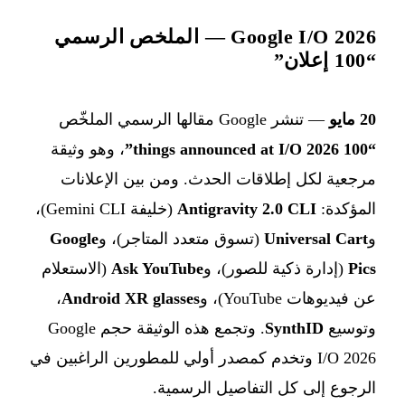
Google I/O 2026 — الملخص الرسمي
“100 إعلان”
20 مايو
— تنشر Google مقالها الرسمي الملخّص
“100 things announced at I/O 2026”
، وهو وثيقة
مرجعية لكل إطلاقات الحدث. ومن بين الإعلانات
المؤكدة:
Antigravity 2.0 CLI
(خليفة Gemini CLI)،
و
Universal Cart
(تسوق متعدد المتاجر)، و
Google
Pics
(إدارة ذكية للصور)، و
Ask YouTube
(الاستعلام
عن فيديوهات YouTube)، و
Android XR glasses
،
وتوسيع
SynthID
. وتجمع هذه الوثيقة حجم Google
I/O 2026 وتخدم كمصدر أولي للمطورين الراغبين في
الرجوع إلى كل التفاصيل الرسمية.