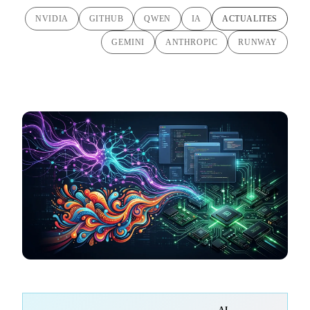
NVIDIA
GITHUB
QWEN
IA
ACTUALITES
GEMINI
ANTHROPIC
RUNWAY
AI-