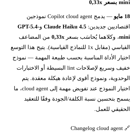
mini بسعر 0,33x
18 مايو
— يدمج Copilot cloud agent نموذجين
اقتصاديين جديدين:
Claude Haiku 4.5
و
GPT-5.4-
mini
، وكلاهما يُحاسَب بسعر
0,33x
من المضاعف
القياسي (مقابل 1x للنماذج القياسية). يتيح هذا التوسع
اختيار الأداة المناسبة بحسب طبيعة المهمة — نموذج
خفيف وسريع لإصلاحات lint البسيطة أو الاختبارات
الوحدوية، ونموذج أقوى لإعادة هيكلة معقدة. يتم
اختيار النموذج عند تفويض مهمة إلى cloud agent، ما
يسمح بتحسين نسبة الكلفة/الجودة وفقًا للتعقيد
الحقيقي للعمل.
Changelog cloud agent
🔗