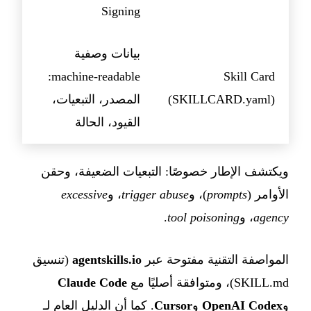
Signing
بيانات وصفية
machine-readable:
Skill Card
(SKILLCARD.yaml)
المصدر، التبعيات،
القيود، الحالة
ويكتشف الإطار خصوصًا: التبعيات الضعيفة، وحقن
الأوامر (
prompts
)، و
trigger abuse
، و
excessive
agency
، و
tool poisoning
.
المواصفة التقنية مفتوحة عبر
agentskills.io
(تنسيق
SKILL.md)، ومتوافقة أصليًا مع
Claude Code
و
OpenAI Codex
و
Cursor
. كما أن الدليل العام لـ