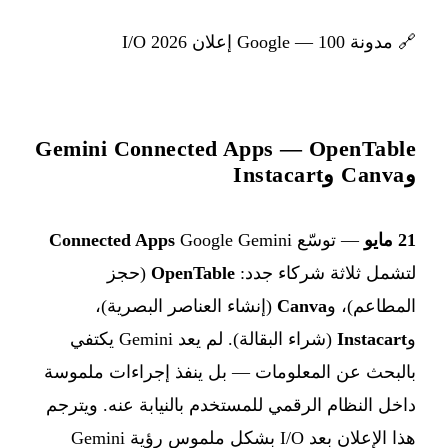
🔗
مدونة Google — 100 إعلان I/O 2026
Gemini Connected Apps — OpenTable
وCanva وInstacart
21 مايو
— توسّع Google Gemini ‏
Connected Apps
لتشمل ثلاثة شركاء جدد:
OpenTable
(حجز
المطاعم)، و
Canva
(إنشاء العناصر البصرية)،
و
Instacart
(شراء البقالة). لم يعد Gemini يكتفي
بالبحث عن المعلومات — بل ينفذ إجراءات ملموسة
داخل النظام الرقمي للمستخدم بالنيابة عنه. ويترجم
هذا الإعلان بعد I/O بشكل ملموس رؤية Gemini