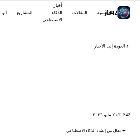
أخبار
jls42
الرئيسية
المقالات
الذكاء
المشاريع
الوس
الاصطناعي
العودة إلى الأخبار
Qwen3.7-Max، حادثة أمن
GitHub، NVIDIA Verified
Agent Skills، Runway Aleph
2.0
JLS42
/
٢١ مايو ٢٠٢٦
مقال من إنشاء الذكاء الاصطناعي