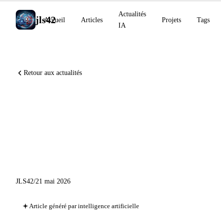
Actualités
jls42
Accueil
Articles
Projets
Tags
IA
Retour aux actualités
Qwen3.7-Max, incident
sécurité GitHub, NVIDIA
Verified Agent Skills, Runway
Aleph 2.0
JLS42
/
21 mai 2026
Article généré par intelligence artificielle