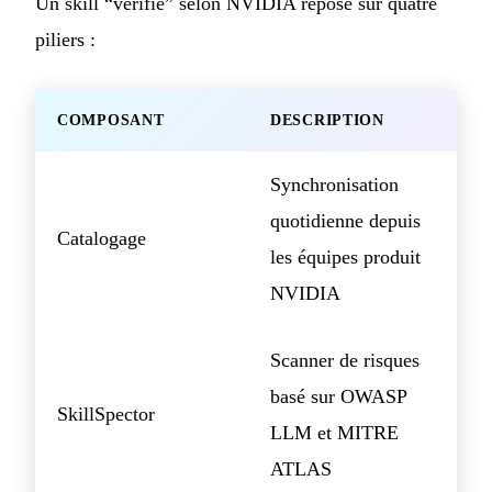
Un skill “vérifié” selon NVIDIA repose sur quatre
piliers :
COMPOSANT
DESCRIPTION
Synchronisation
quotidienne depuis
Catalogage
les équipes produit
NVIDIA
Scanner de risques
basé sur OWASP
SkillSpector
LLM et MITRE
ATLAS