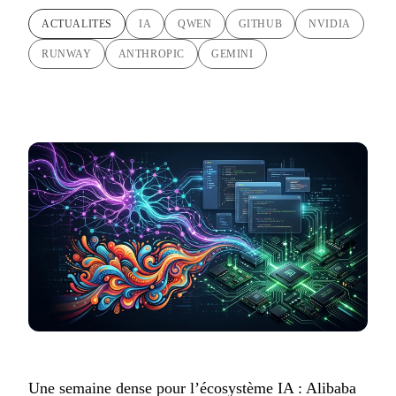
ACTUALITES
IA
QWEN
GITHUB
NVIDIA
RUNWAY
ANTHROPIC
GEMINI
Une semaine dense pour l’écosystème IA : Alibaba