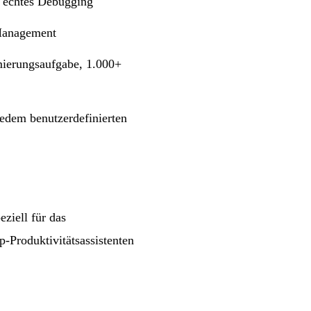
 echtes Debugging
Management
mierungsaufgabe, 1.000+
dem benutzerdefinierten
ziell für das
-Produktivitätsassistenten