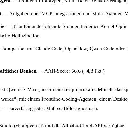
Agent
— Frontend-Prototypen, Multi-Datei-Refaktorierungen,
t
— Aufgaben über MCP-Integrationen und Multi-Agenten-
ie
— 35 aufeinanderfolgende Stunden bei einer Kernel-Opti
ische Halluzination
kompatibel mit Claude Code, OpenClaw, Qwen Code oder je
aftliches Denken
— AAII-Score: 56,6 (+4,8 Pkt.)
ist Qwen3.7-Max „unser neuestes proprietäres Modell, das spe
t wurde“, mit einem Frontline-Coding-Agenten, einem Desktop
e — zuverlässig jedes Mal, scaffold-agnostisch.
tudio (chat.qwen.ai) und die Alibaba-Cloud-API verfügbar.