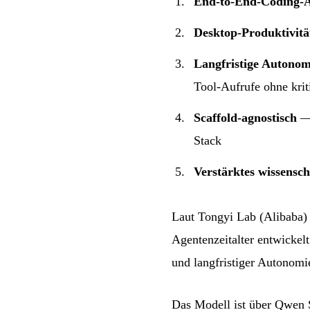
End-to-End-Coding-
Desktop-Produktivitä
Langfristige Autonom
Tool-Aufrufe ohne krit
Scaffold-agnostisch
— 
Stack
Verstärktes wissensch
Laut Tongyi Lab (Alibaba) 
Agentenzeitalter entwickel
und langfristiger Autonomi
Das Modell ist über Qwen S