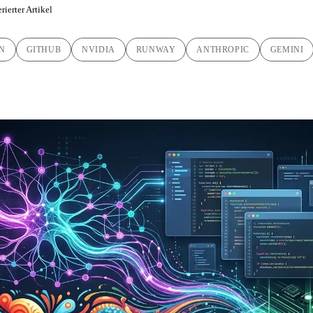
rierter Artikel
N
GITHUB
NVIDIA
RUNWAY
ANTHROPIC
GEMINI