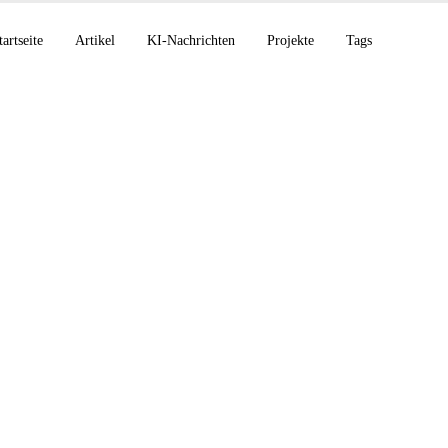
tartseite
Artikel
KI-Nachrichten
Projekte
Tags
-Max, GitHub-
tsvorfall, NVIDIA Ver
lls, Runway Aleph 2.