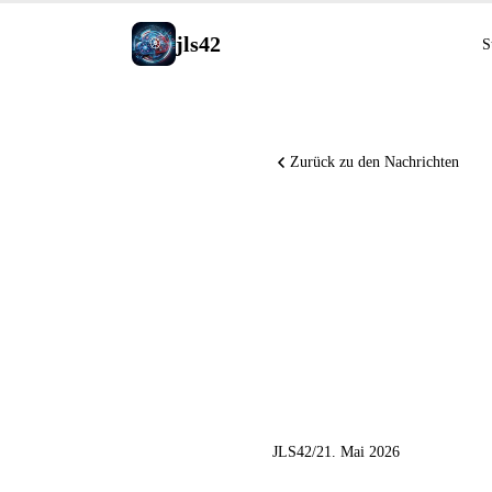
jls42
S
Zurück zu den Nachrichten
Qwen3.7
Sicherhei
Agent Ski
JLS42
/
21. Mai 2026