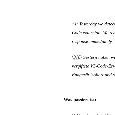
“1/ Yesterday we detec
Code extension. We rem
response immediately.
🇩🇪
Gestern haben wi
vergiftete VS-Code-Erw
Endgerät isoliert und s
Was passiert ist: