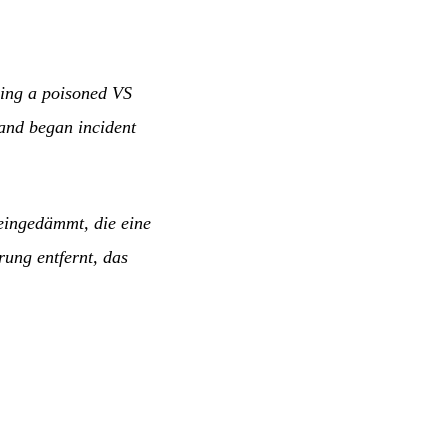
ving a poisoned VS
 and began incident
eingedämmt, die eine
rung entfernt, das