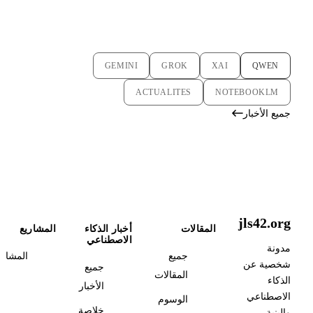
GEMINI
GROK
XAI
QWEN
ACTUALITES
NOTEBOOKLM
جميع الأخبار
jls42.org
المقالات
أخبار الذكاء
المشاريع
الاصطناعي
مدونة
جميع
المشاري
شخصية عن
جميع
المقالات
الذكاء
الأخبار
الاصطناعي
الوسوم
خلاصة
والبنية