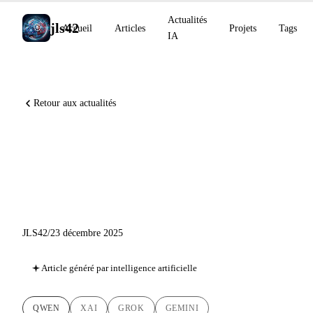
Actualités
jls42
Accueil
Articles
Projets
Tags
IA
Retour aux actualités
Actualités IA du 23 décembre
: Qwen, xAI et Gemini en fin
d'année
JLS42
/
23 décembre 2025
Article généré par intelligence artificielle
QWEN
XAI
GROK
GEMINI