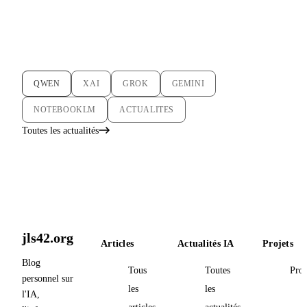
QWEN
XAI
GROK
GEMINI
NOTEBOOKLM
ACTUALITES
Toutes les actualités
jls42.org
Articles
Actualités IA
Projets
Blog
Tous
Toutes
Proj
personnel sur
les
les
l'IA,