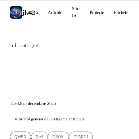
Știri
jls42
Acasă
Articole
Proiecte
Etichete
IA
Înapoi la știri
Știri AI din 23 decembrie:
Qwen, xAI și Gemini la
sfârșito de an
JLS42
/
23 decembrie 2025
Articol generat de inteligență artificială
QWEN
XAI
GROK
GEMINI