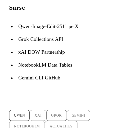
Surse
Qwen-Image-Edit-2511 pe X
Grok Collections API
xAI DOW Partnership
NotebookLM Data Tables
Gemini CLI GitHub
QWEN
XAI
GROK
GEMINI
NOTEBOOKLM
ACTUALITES