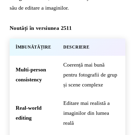
său de editare a imaginilor.
Noutăți în versiunea 2511
ÎMBUNĂTĂȚIRE
DESCRIERE
Coerență mai bună
Multi-person
pentru fotografii de grup
consistency
și scene complexe
Editare mai realistă a
Real-world
imaginilor din lumea
editing
reală