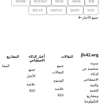
ADOBE
RUNWAY
META
GROK
XAI
RECAP
OPENAI
QWEN
WAN
جميع الأخبار
jls42.org
المقالات
أخبار الذكاء
المشاريع
الاصطناعي
مدونة
جميع
المشاري
شخصية عن
جميع
المقالات
الذكاء
الأخبار
الاصطناعي
الوسوم
خلاصة
والبنية
خلاصة
التحتية
RSS
RSS
ومشاريع
التكنولوجيا