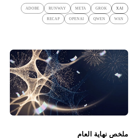
ADOBE
RUNWAY
META
GROK
XAI
RECAP
OPENAI
QWEN
WAN
ملخص نهاية العام