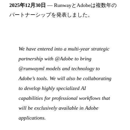
2025年12月30日
— RunwayとAdobeは複数年の
パートナーシップを発表しました。
We have entered into a multi-year strategic
partnership with @Adobe to bring
@runwayml models and technology to
Adobe’s tools. We will also be collaborating
to develop highly specialized AI
capabilities for professional workflows that
will be exclusively available in Adobe
applications.