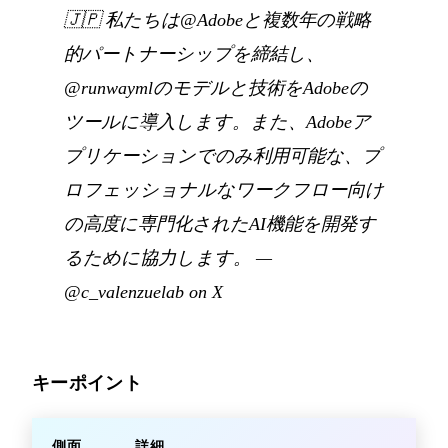
🇯🇵
私たちは@Adobeと複数年の戦略
的パートナーシップを締結し、
@runwaymlのモデルと技術をAdobeの
ツールに導入します。また、Adobeア
プリケーションでのみ利用可能な、プ
ロフェッショナルなワークフロー向け
の高度に専門化されたAI機能を開発す
るために協力します。
—
@c_valenzuelab on X
キーポイント
側面
詳細