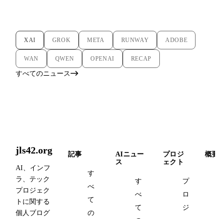
XAI
GROK
META
RUNWAY
ADOBE
WAN
QWEN
OPENAI
RECAP
すべてのニュース
jls42.org
記事
AIニュー
プロジ
概要
ス
ェクト
AI、インフ
す
ラ、テック
す
プ
べ
プロジェク
べ
ロ
て
トに関する
て
ジ
個人ブログ
の