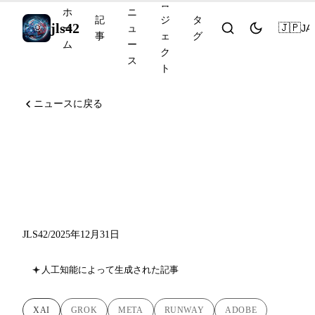
ロ
ホ
ニ
記
ジ
タ
jls42
🇯🇵
JA
ー
ュ
事
ェ
グ
ム
ー
ク
ス
ト
ニュースに戻る
AIニュース 2025年12月31
日：Grok Business、Manus
がMetaに参加、WAN 2.6
JLS42
/
2025年12月31日
人工知能によって生成された記事
XAI
GROK
META
RUNWAY
ADOBE