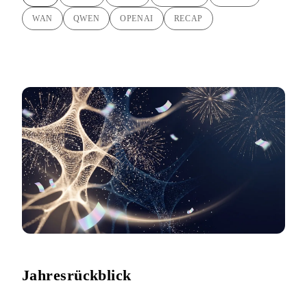
WAN
QWEN
OPENAI
RECAP
Jahresrückblick