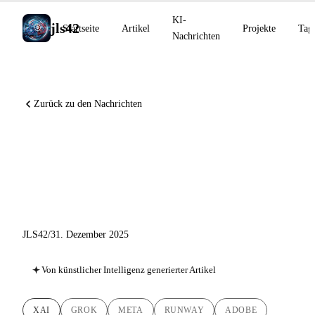
KI-
jls42
Startseite
Artikel
Projekte
Tag
Nachrichten
Zurück zu den Nachrichten
KI-News 31. Dezember 2025:
Grok Business, Manus tritt
Meta bei, WAN 2.6
JLS42
/
31. Dezember 2025
Von künstlicher Intelligenz generierter Artikel
XAI
GROK
META
RUNWAY
ADOBE