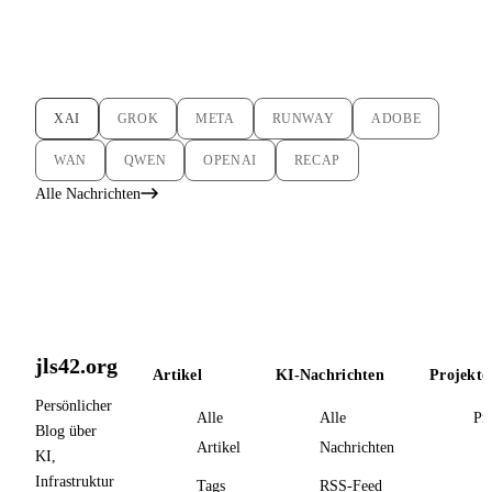
XAI
GROK
META
RUNWAY
ADOBE
WAN
QWEN
OPENAI
RECAP
Alle Nachrichten
jls42.org
Artikel
KI-Nachrichten
Projekte
Persönlicher
Alle
Alle
Pr
Blog über
Artikel
Nachrichten
KI,
Infrastruktur
Tags
RSS-Feed