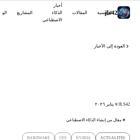
أخبار
jls42
الرئيسية
المقالات
الذكاء
المشاريع
الوس
الاصطناعي
العودة إلى الأخبار
NVIDIA CES 2026: Vera
CPU و Rubin و Alpamayo
وثورة الذكاء الاصطناعي
JLS42
/
٧ يناير ٢٠٢٦
مقال من إنشاء الذكاء الاصطناعي
HARDWARE
CES
NVIDIA
ACTUALITES