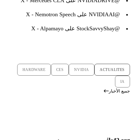
@NVIDIADRIVE على X - Mercedes CLA
@NVIDIAAI على X - Nemotron Speech
@StockSavvyShay على X - Alpamayo
HARDWARE
CES
NVIDIA
ACTUALITES
IA
جميع الأخبار
jls42.org