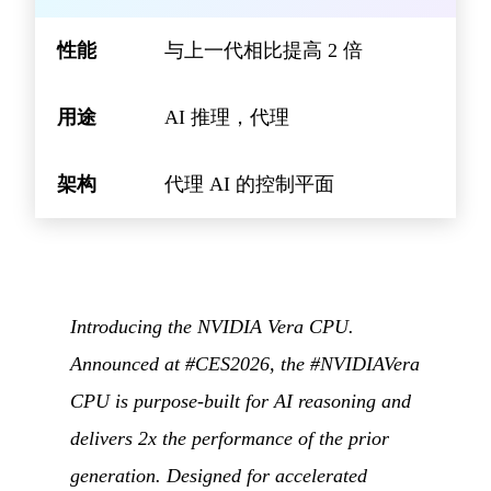
性能
与上一代相比提高 2 倍
用途
AI 推理，代理
架构
代理 AI 的控制平面
Introducing the NVIDIA Vera CPU.
Announced at #CES2026, the #NVIDIAVera
CPU is purpose-built for AI reasoning and
delivers 2x the performance of the prior
generation. Designed for accelerated