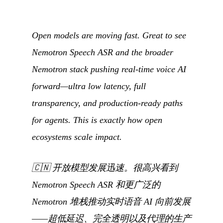
Open models are moving fast. Great to see
Nemotron Speech ASR and the broader
Nemotron stack pushing real-time voice AI
forward—ultra low latency, full
transparency, and production-ready paths
for agents. This is exactly how open
ecosystems scale impact.
🇨🇳
开放模型发展迅速。很高兴看到
Nemotron Speech ASR 和更广泛的
Nemotron 堆栈推动实时语音 AI 向前发展
——超低延迟、完全透明以及代理的生产