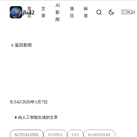
AI
首
文
项
标
jls42
🇨🇳
ZH
新
页
章
目
签
闻
返回新闻
NVIDIA CES 2026：Vera
CPU、Rubin、Alpamayo 与
AI 革命
JLS42
/
2026年1月7日
由人工智能生成的文章
ACTUALITES
NVIDIA
CES
HARDWARE