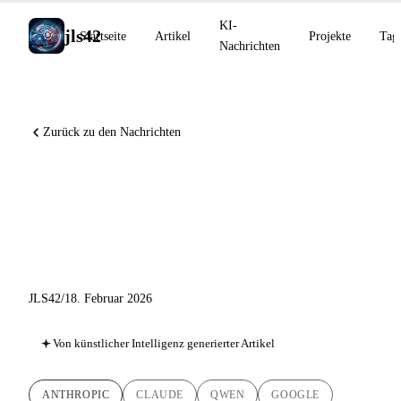
KI-
jls42
Startseite
Artikel
Projekte
Tag
Nachrichten
Zurück zu den Nachrichten
Claude Sonnet 4.6, open-
weight Qwen3.5-397B, Google
startet Lyria 3
JLS42
/
18. Februar 2026
Von künstlicher Intelligenz generierter Artikel
ANTHROPIC
CLAUDE
QWEN
GOOGLE