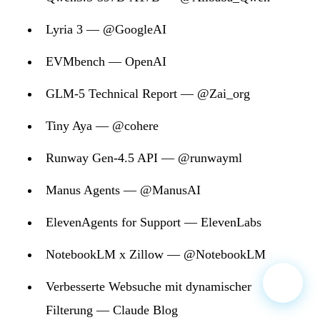
Lyria 3 — @GoogleAI
EVMbench — OpenAI
GLM-5 Technical Report — @Zai_org
Tiny Aya — @cohere
Runway Gen-4.5 API — @runwayml
Manus Agents — @ManusAI
ElevenAgents for Support — ElevenLabs
NotebookLM x Zillow — @NotebookLM
Verbesserte Websuche mit dynamischer
Filterung — Claude Blog