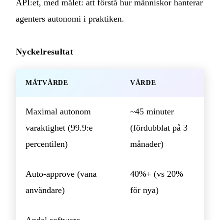
API:et, med målet: att förstå hur människor hanterar
agenters autonomi i praktiken.
Nyckelresultat
MÄTVÄRDE
VÄRDE
Maximal autonom
~45 minuter
varaktighet (99.9:e
(fördubblat på 3
percentilen)
månader)
Auto-approve (vana
40%+ (vs 20%
användare)
för nya)