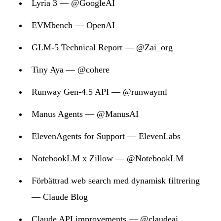
Lyria 3 — @GoogleAI
EVMbench — OpenAI
GLM-5 Technical Report — @Zai_org
Tiny Aya — @cohere
Runway Gen-4.5 API — @runwayml
Manus Agents — @ManusAI
ElevenAgents for Support — ElevenLabs
NotebookLM x Zillow — @NotebookLM
Förbättrad web search med dynamisk filtrering
— Claude Blog
Claude API improvements — @claudeai