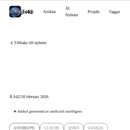
AI
jls42
Hem
Artiklar
Projekt
Taggar
Nyheter
Tillbaka till nyheter
Claude Sonnet 4.6, Qwen3.5-
397B som open-weight,
Google lanserar Lyria 3
JLS42
/
18 februari 2026
Artikel genererad av artificiell intelligens
ANTHROPIC
CLAUDE
QWEN
GOOGLE