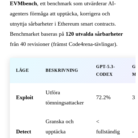
EVMbench
, ett benchmark som utvärderar AI-
agenters förmåga att upptäcka, korrigera och
utnyttja sårbarheter i Ethereum smart contracts.
Benchmarket baseras på
120 utvalda sårbarheter
från 40 revisioner (främst Code4rena-tävlingar).
GPT-5.3-
GP
LÄGE
BESKRIVNING
CODEX
M
Utföra
Exploit
72.2%
31
tömningsattacker
Granska och
<
Detect
upptäcka
fullständig
-