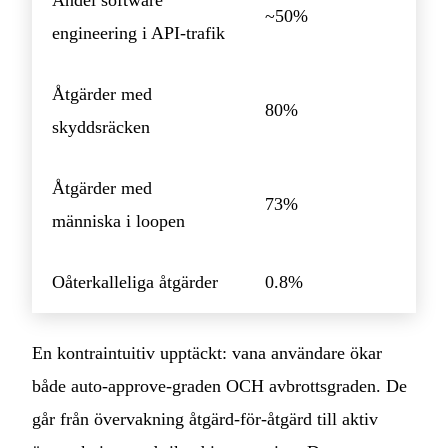
Andel software
~50%
engineering i API-trafik
Åtgärder med
80%
skyddsräcken
Åtgärder med
73%
människa i loopen
Oåterkalleliga åtgärder
0.8%
En kontraintuitiv upptäckt: vana användare ökar
både auto-approve-graden OCH avbrottsgraden. De
går från övervakning åtgärd-för-åtgärd till aktiv