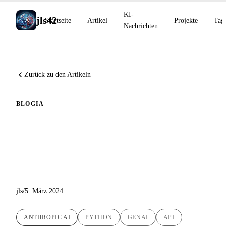
KI-
jls42
Startseite
Artikel
Projekte
Tag
Nachrichten
Zurück zu den Artikeln
BLOG
IA
Erkundung der Claude-API
von Anthropic AI anhand
eines Python-POC-Skripts
jls
/
5. März 2024
ANTHROPIC AI
PYTHON
GENAI
API