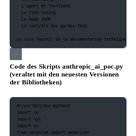
-
L'appel de fonctions
- Le fine-tuning
- Le mode JSON
- Le contrôle des gardes-fous
Le site fournit de la documentation technique, de
Code des Skripts anthropic_ai_poc.py
(veraltet mit den neuesten Versionen
der Bibliotheken)
#!/usr/bin/env python3
import
 re
import
 sys
import
 os
from
 selenium 
import
 webdriver