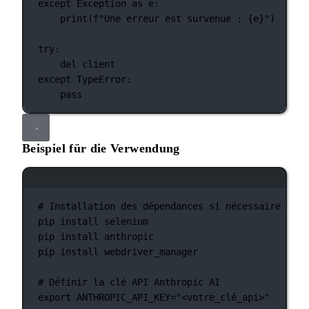
except
Exception
as
 e:
print
(
f
"Une erreur est survenue : 
{
e
}
"
)
try
:
del
 client
except
TypeError
:
pass
Beispiel für die Verwendung
Terminal-Fenster
# Installation des dépendances si nécessaire :
pip
install
selenium
pip
install
anthropic
pip
install
webdriver_manager
# Définir la clé API Anthropic AI
export
 ANTHROPIC_API_KEY
=
"<votre_clé_api>"