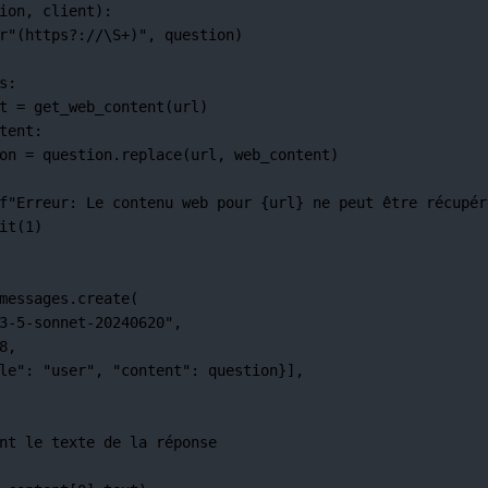
ion, client):
r
"
(
https
?
://
\S
+
)
"
, question)
s:
t 
=
 get_web_content(url)
tent:
on 
=
 question.replace(url, web_content)
f
"Erreur: Le contenu web pour 
{
url
}
 ne peut être récupér
it(
1
)
messages.create(
3-5-sonnet-20240620"
,
8
,
le"
: 
"user"
, 
"content"
: question}],
nt le texte de la réponse