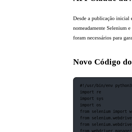
Desde a publicação inicial 
nomeadamente Selenium e a 
foram necessários para gara
Novo Código do
#!/usr/bin/env python3
import
 re
import
 sys
import
 os
from
 selenium 
import
 w
from
 selenium.webdrive
from
 selenium.webdrive
from
 webdriver_manager