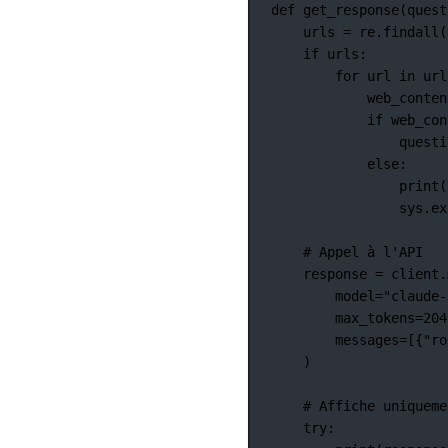
def
get_response
(quest
urls 
=
 re.findall(
if
 urls:
for
 url 
in
 url
web_conten
if
 web_con
questi
else
:
print
(
sys.ex
# Appel à l'API
response 
=
 client.
model
=
"claude-
max_tokens
=
204
messages
=
[{
"ro
)
# Affiche uniqueme
try
: