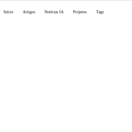
Início
Artigos
Notícias IA
Projetos
Tags
ão da API Claude da
 AI através de um sc
POC