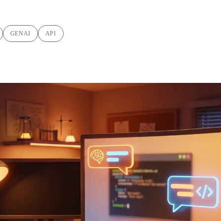
GENAI
API