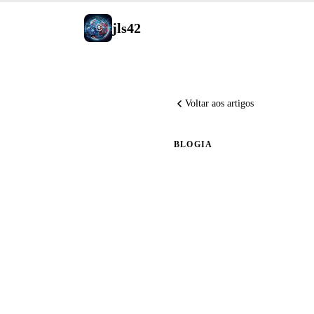
jls42
Voltar aos artigos
BLOG
IA
Exploraç
Anthropic
Python 