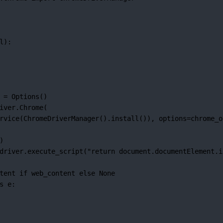
l):
 
=
 Options()
iver.Chrome(
rvice(ChromeDriverManager().install()), 
options
=
chrome_o
)
driver.execute_script(
"return document.documentElement.i
tent 
if
 web_content 
else
None
s
 e: