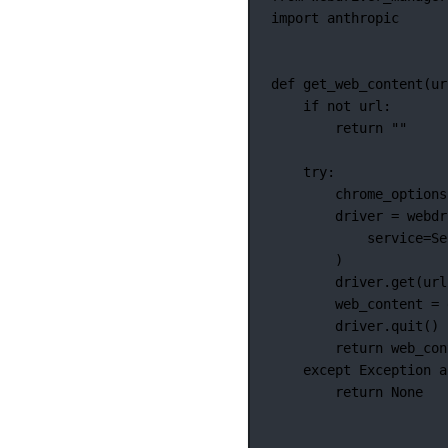
import
 anthropic
def
get_web_content
(ur
if
not
 url:
return
""
try
:
chrome_options
driver 
=
 webdr
service
=
Se
)
driver.get(url
web_content 
=
 
driver.quit()
return
 web_con
except
Exception
a
return
None