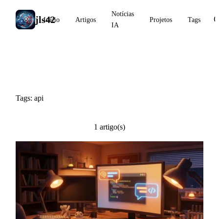
Notícias
jls42
Início
Artigos
Projetos
Tags
IA
#api
Tags: api
1 artigo(s)