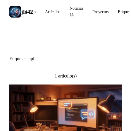
Noticias
jls42
Inicio
Artículos
Proyectos
Etiquet
IA
#api
Etiquetas: api
1 artículo(s)