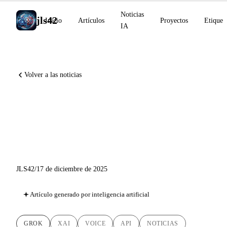
Noticias
jls42
Inicio
Artículos
Proyectos
Etiquet
IA
Volver a las noticias
xAI diciembre 2025: Grok
Voice Agent API y asociación
con El Salvador
JLS42
/
17 de diciembre de 2025
Artículo generado por inteligencia artificial
GROK
XAI
VOICE
API
NOTICIAS