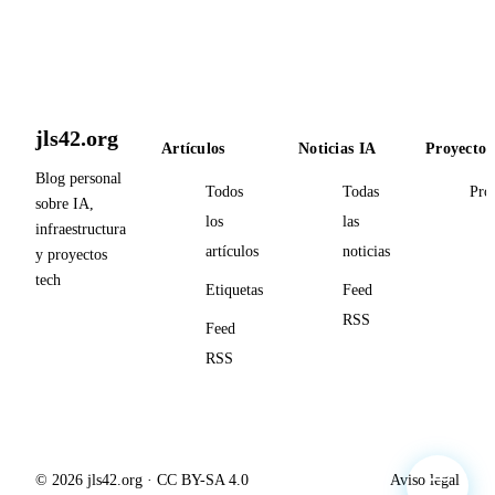
jls42.org
Artículos
Noticias IA
Proyectos
Blog personal
Todos
Todas
Pro
sobre IA,
los
las
infraestructura
artículos
noticias
y proyectos
tech
Etiquetas
Feed
RSS
Feed
RSS
© 2026 jls42.org · CC BY-SA 4.0
Aviso legal