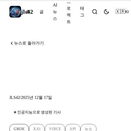
프
AI
로
태
jls42
🇰🇷
KO
홈
글
뉴
젝
그
스
트
뉴스로 돌아가기
xAI 2025년 12월: Grok Voice
Agent API 및 엘살바도르 파
트너십
JLS42
/
2025년 12월 17일
인공지능으로 생성된 기사
GROK
XAI
VOICE
API
뉴스