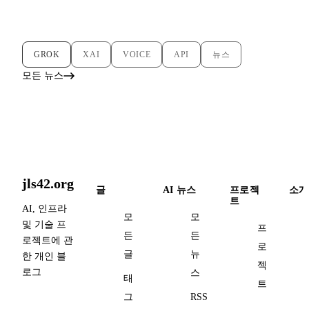
GROK
XAI
VOICE
API
뉴스
모든 뉴스
jls42.org
글
AI 뉴스
프로젝
소개
트
AI, 인프라
모
모
및 기술 프
프
든
든
로젝트에 관
로
글
뉴
한 개인 블
젝
로그
스
태
트
그
RSS