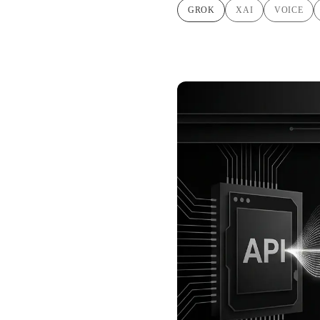
GROK
XAI
VOICE