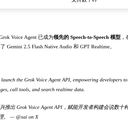
称，Grok Voice Agent 已成为
领先的 Speech-to-Speech 模型
，在
ini 2.5 Flash Native Audio 和 GPT Realtime。
o launch the Grok Voice Agent API, empowering developers to 
es, call tools, and search realtime data.
出 Grok Voice Agent API，赋能开发者构建会说
理。
—
@xai on X