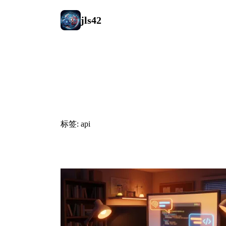
jls42
#api
标签: api