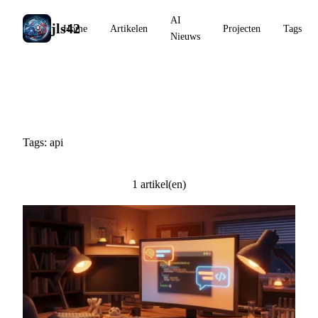
AI
jls42
Home
Artikelen
Projecten
Tags
Nieuws
#api
Tags: api
1 artikel(en)