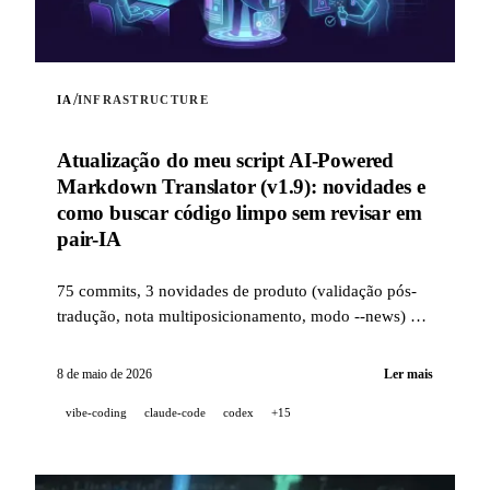
/
IA
INFRASTRUCTURE
Atualização do meu script AI-Powered
Markdown Translator (v1.9): novidades e
como buscar código limpo sem revisar em
pair-IA
75 commits, 3 novidades de produto (validação pós-
tradução, nota multiposicionamento, modo --news) e
uma stack de qualidade industrial (14 hooks, 229
testes, revisão de PR assistida por IA) para buscar
8 de maio de 2026
Ler mais
código limpo quando um projeto é 100 %
vibe-coding
claude-code
codex
+15
desenvolvido em pair-IA.