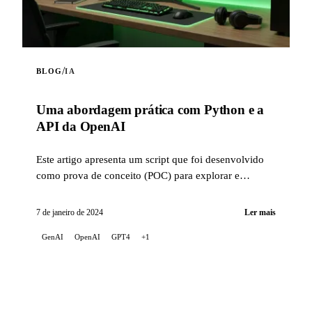
/
BLOG
IA
Uma abordagem prática com Python e a
API da OpenAI
Este artigo apresenta um script que foi desenvolvido
como prova de conceito (POC) para explorar e
familiarizar-se com as capacidades da API da OpenAI.
7 de janeiro de 2024
Ler mais
GenAI
OpenAI
GPT4
+1