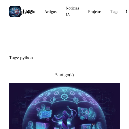
Notícias
jls42
Início
Artigos
Projetos
Tags
IA
#python
Tags: python
5 artigo(s)